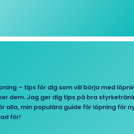
öpning – tips för dig som vill börja med löpn
r dem. Jag ger dig tips på bra styrketränin
 för alla, min populära guide för löpning för
ad för!