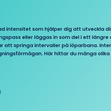
d intensitet som hjälper dig att utveckla di
ngspass eller läggas in som del i ett läng
ar att springa intervaller på löparbana. Int
tagningsförmågan. Här hittar du många olika 
!