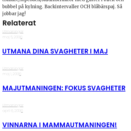
bubbel på kylning. Backintervaller OCH blåbärspaj. Så
jobbar jag!
Relaterat
Utmaningar
·
maj 5, 2013
·
0
UTMANA DINA SVAGHETER I MAJ
Utmaningar
·
maj 1, 2013
·
0
MAJUTMANINGEN: FOKUS SVAGHETER
Utmaningar
·
april 6, 2013
·
0
VINNARNA I MAMMAUTMANINGEN!