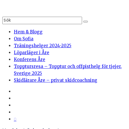
Hem & Blogg
Om Sofia
Träningshelger 2024-2025
Löparläger i Åre
Konferens Åre
Topptursresa – Topptur och offpisthelg för tjejer,
Sverige 2025
Skidlärare Åre – privat skidcoachning
0