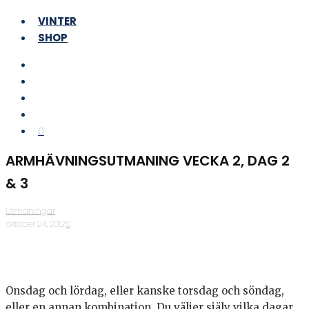
VINTER
SHOP
0
ARMHÄVNINGSUTMANING VECKA 2, DAG 2
& 3
Utmaningar
·
oktober 24, 2012
·
0
Onsdag och lördag, eller kanske torsdag och söndag,
eller en annan kombination. Du väljer själv vilka dagar