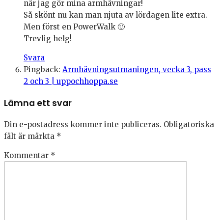
när jag gör mina armhävningar!
Så skönt nu kan man njuta av lördagen lite extra.
Men först en PowerWalk 🙂
Trevlig helg!
Svara
Pingback:
Armhävningsutmaningen, vecka 3, pass
2 och 3 | uppochhoppa.se
Lämna ett svar
Din e-postadress kommer inte publiceras.
Obligatoriska
fält är märkta
*
Kommentar
*