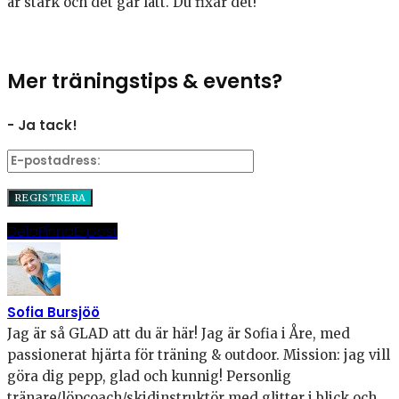
är stark och det går lätt. Du fixar det!
Mer träningstips & events?
- Ja tack!
Dela
Pinna
E-post
Sofia Bursjöö
Jag är så GLAD att du är här! Jag är Sofia i Åre, med
passionerat hjärta för träning & outdoor. Mission: jag vill
göra dig pepp, glad och kunnig! Personlig
tränare/löpcoach/skidinstruktör med glitter i blick och