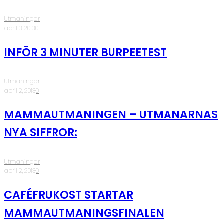
Utmaningar
·
april 3, 2013
·
0
INFÖR 3 MINUTER BURPEETEST
Utmaningar
·
april 2, 2013
·
0
MAMMAUTMANINGEN – UTMANARNAS
NYA SIFFROR:
Utmaningar
·
april 2, 2013
·
0
CAFÉFRUKOST STARTAR
MAMMAUTMANINGSFINALEN