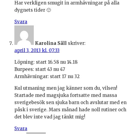
Har verkligen smugit in armhävningar på alla
dygnets tider 🙂
Svara
Karolina Säll
skriver:
april 3, 2013 kl. 07:33
Löpning: start 16.58 nu 14.18
Burpees: start 43 nu 47
Armhävningar: start 17 nu 32
Kul utmaning men jag känner som du, vilsen!
Startade med magsjuka fortsatte med massa
sverigebesök sen sjuka barn och avslutar med en
påsk i sverige. Mars månad hade noll rutiner och
det blev inte vad jag tänkt mig!
Svara