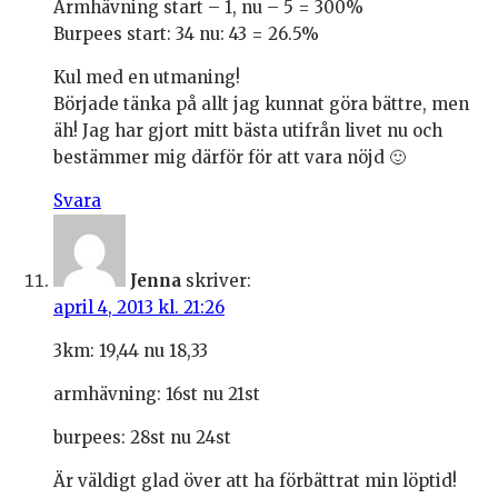
Armhävning start – 1, nu – 5 = 300%
Burpees start: 34 nu: 43 = 26.5%
Kul med en utmaning!
Började tänka på allt jag kunnat göra bättre, men
äh! Jag har gjort mitt bästa utifrån livet nu och
bestämmer mig därför för att vara nöjd 🙂
Svara
Jenna
skriver:
april 4, 2013 kl. 21:26
3km: 19,44 nu 18,33
armhävning: 16st nu 21st
burpees: 28st nu 24st
Är väldigt glad över att ha förbättrat min löptid!