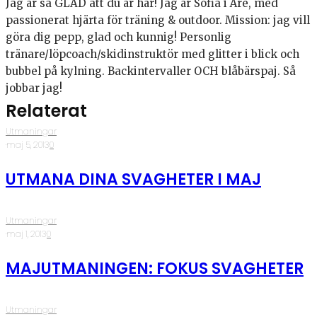
Jag är så GLAD att du är här! Jag är Sofia i Åre, med
passionerat hjärta för träning & outdoor. Mission: jag vill
göra dig pepp, glad och kunnig! Personlig
tränare/löpcoach/skidinstruktör med glitter i blick och
bubbel på kylning. Backintervaller OCH blåbärspaj. Så
jobbar jag!
Relaterat
Utmaningar
·
maj 5, 2013
·
0
UTMANA DINA SVAGHETER I MAJ
Utmaningar
·
maj 1, 2013
·
0
MAJUTMANINGEN: FOKUS SVAGHETER
Utmaningar