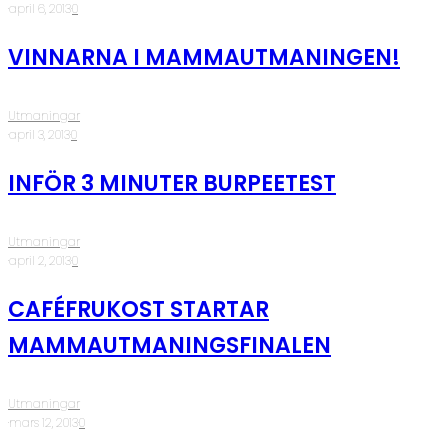
·
april 6, 2013
·
0
VINNARNA I MAMMAUTMANINGEN!
Utmaningar
·
april 3, 2013
·
0
INFÖR 3 MINUTER BURPEETEST
Utmaningar
·
april 2, 2013
·
0
CAFÉFRUKOST STARTAR
MAMMAUTMANINGSFINALEN
Utmaningar
·
mars 12, 2013
·
0