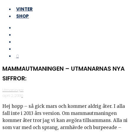
VINTER
SHOP
0
MAMMAUTMANINGEN – UTMANARNAS NYA
SIFFROR:
Utmaningar
·
april 2, 2013
·
0
Hej hopp – så gick mars och kommer aldrig åter. I alla
fall inte i 2013 års version. Om mammautmaningen
kommer åter tror jag vi kan avgöra tillsammans. Alla ni
som var med och sprang, armhävde och burpeeade –