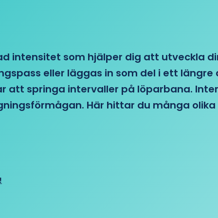
d intensitet som hjälper dig att utveckla di
ngspass eller läggas in som del i ett läng
ar att springa intervaller på löparbana. Int
tagningsförmågan. Här hittar du många olika 
!