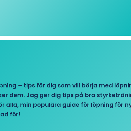
öpning – tips för dig som vill börja med löpn
r dem. Jag ger dig tips på bra styrketränin
 för alla, min populära guide för löpning för
ad för!