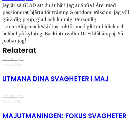
Jag är så GLAD att du är här! Jag är Sofia i Åre, med
passionerat hjärta för träning & outdoor. Mission: jag vill
göra dig pepp, glad och kunnig! Personlig
tränare/löpcoach/skidinstruktör med glitter i blick och
bubbel på kylning. Backintervaller OCH blåbärspaj. Så
jobbar jag!
Relaterat
Utmaningar
·
maj 5, 2013
·
0
UTMANA DINA SVAGHETER I MAJ
Utmaningar
·
maj 1, 2013
·
0
MAJUTMANINGEN: FOKUS SVAGHETER