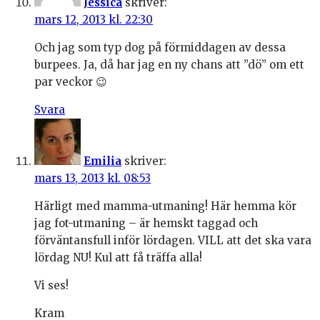
Jessica
skriver:
mars 12, 2013 kl. 22:30
Och jag som typ dog på förmiddagen av dessa
burpees. Ja, då har jag en ny chans att ”dö” om ett
par veckor 😉
Svara
Emilia
skriver:
mars 13, 2013 kl. 08:53
Härligt med mamma-utmaning! Här hemma kör
jag fot-utmaning – är hemskt taggad och
förväntansfull inför lördagen. VILL att det ska vara
lördag NU! Kul att få träffa alla!
Vi ses!
Kram