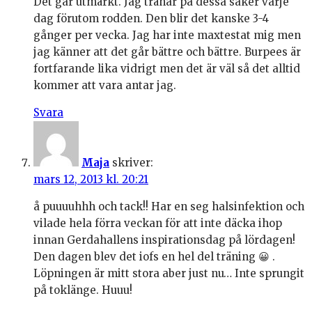
Det går utmärkt. Jag tränar på dessa saker varje
dag förutom rodden. Den blir det kanske 3-4
gånger per vecka. Jag har inte maxtestat mig men
jag känner att det går bättre och bättre. Burpees är
fortfarande lika vidrigt men det är väl så det alltid
kommer att vara antar jag.
Svara
Maja
skriver:
mars 12, 2013 kl. 20:21
å puuuuhhh och tack!! Har en seg halsinfektion och
vilade hela förra veckan för att inte däcka ihop
innan Gerdahallens inspirationsdag på lördagen!
Den dagen blev det iofs en hel del träning 😀 .
Löpningen är mitt stora aber just nu… Inte sprungit
på toklänge. Huuu!