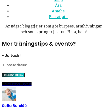
Åsa
Amelie
Beatatjata
Är några bloggtjejer som gör burpees, armhävningar
och som springer just nu. Heja, heja!
Mer träningstips & events?
- Ja tack!
Dela
Pinna
E-post
Sofia Bursjöö