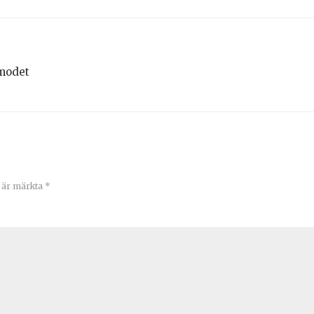
smodet
t är märkta
*