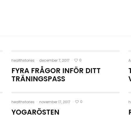
0
healthstories
·
december 7, 2017
·
A
FYRA FRÅGOR INFÖR DITT
TRÄNINGSPASS
0
healthstories
·
november 17, 2017
·
h
YOGARÖSTEN