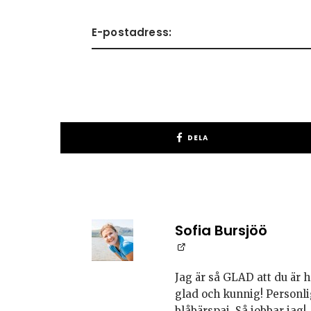
DELA
Sofia Bursjöö
Jag är så GLAD att du är h
glad och kunnig! Personli
blåbärspaj. Så jobbar jag!