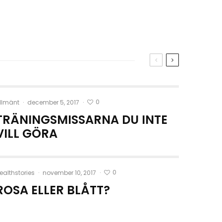
0
llmänt
·
december 5, 2017
·
TRÄNINGSMISSARNA DU INTE
VILL GÖRA
0
ealthstories
·
november 10, 2017
·
ROSA ELLER BLÅTT?