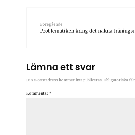
Föregående
Problematiken kring det nakna träning
Lämna ett svar
Din e-postadress kommer inte publiceras.
Obligatoriska fäl
Kommentar
*