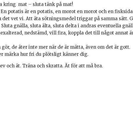
älta kring mat – sluta tänk på mat!
n potatis är en potatis, en morot en morot och en fisksida 
ch det vet vi. Att äta sötningsmedel triggar på samma sätt. 
luta gnälla, sluta älta, sluta delta i andras eventuella gnä
 exalterad, nedstämd, vill fira, koppla det till något annat
gör, de äter inte mer när de är mätta, även om det är gott.
 märka hur fri du plötsligt känner dig.
v och ät. Träna och skratta. Ät för att må bra.