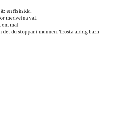
är en fisksida.
Gör medvetna val.
ll om mat.
 än det du stoppar i munnen. Trösta aldrig barn