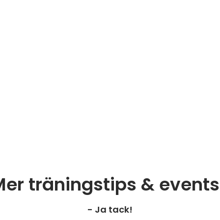
er träningstips & event
- Ja tack!