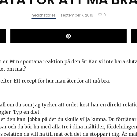
0
healthstories
·
september 7, 2016
·
ån er. Min spontana reaktion på den är: Kan vi inte bara slut
cket om mat?
fter. Ett recept för hur man äter för att må bra.
 fall om du som jag tycker att ordet kost har en direkt relatio
egler. Typ en diet.
t den kan, jobba på det du skulle vilja kunna. Du förtjänar
ar och du bör ha med alla tre i dina måltider, fördelningen 
s relation du vill ha till mat och det du stoppar i dig. Är 