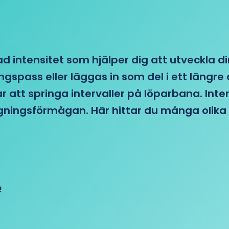
d intensitet som hjälper dig att utveckla di
ngspass eller läggas in som del i ett läng
ar att springa intervaller på löparbana. Int
tagningsförmågan. Här hittar du många olika 
!