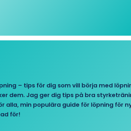
öpning – tips för dig som vill börja med löpn
r dem. Jag ger dig tips på bra styrketränin
 för alla, min populära guide för löpning för
ad för!