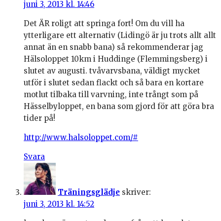
juni 3, 2013 kl. 14:46
Det ÄR roligt att springa fort! Om du vill ha
ytterligare ett alternativ (Lidingö är ju trots allt allt
annat än en snabb bana) så rekommenderar jag
Hälsoloppet 10km i Huddinge (Flemmingsberg) i
slutet av augusti. tvåvarvsbana, väldigt mycket
utför i slutet sedan flackt och så bara en kortare
motlut tilbaka till varvning, inte trångt som på
Hässelbyloppet, en bana som gjord för att göra bra
tider på!
http://www.halsoloppet.com/#
Svara
Träningsglädje
skriver:
juni 3, 2013 kl. 14:52