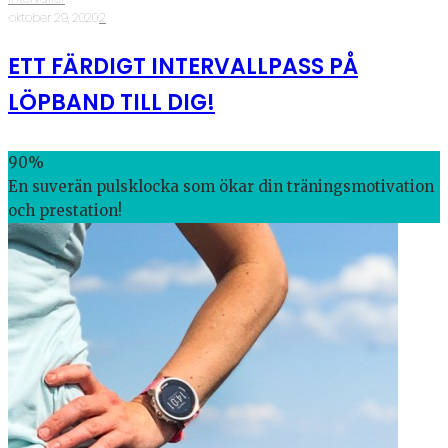
·
oktober 29, 2020
·
2
ETT FÄRDIGT INTERVALLPASS PÅ
LÖPBAND TILL DIG!
90
%
En suverän pulsklocka som ökar din träningsmotivation
och prestation!