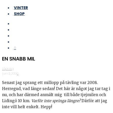
VINTER
SHOP
0
EN SNABB MIL
Löpning
·
juni 3, 2013
·
0
Senast jag sprang ett millopp på tävling var 2008.
Herregud, vad länge sedan! Det här är något jag tar tag i
nu, och har därmed anmält mig till både tjejmilen och
Lidingö 10 km.
Varför inte springa längre?
Därför att jag
inte vill helt enkelt. Hepp!