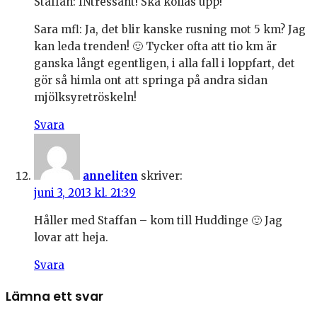
Staffan: INtressant! Ska kollas upp!
Sara mfl: Ja, det blir kanske rusning mot 5 km? Jag
kan leda trenden! 🙂 Tycker ofta att tio km är
ganska långt egentligen, i alla fall i loppfart, det
gör så himla ont att springa på andra sidan
mjölksyretröskeln!
Svara
anneliten
skriver:
juni 3, 2013 kl. 21:39
Håller med Staffan – kom till Huddinge 🙂 Jag
lovar att heja.
Svara
Lämna ett svar