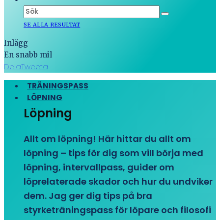
SE ALLA RESULTAT
Inlägg
En snabb mil
Dela
Tweeta
TRÄNINGSPASS
LÖPNING
Löpning
Allt om löpning! Här hittar du allt om
löpning – tips för dig som vill börja med
löpning, intervallpass, guider om
löprelaterade skador och hur du undviker
dem. Jag ger dig tips på bra
styrketräningspass för löpare och filosofi