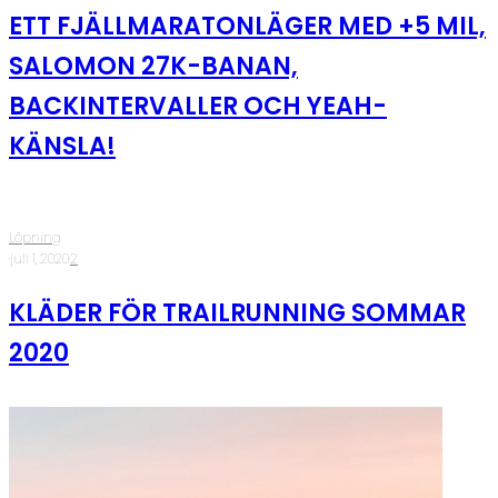
ETT FJÄLLMARATONLÄGER MED +5 MIL,
SALOMON 27K-BANAN,
BACKINTERVALLER OCH YEAH-
KÄNSLA!
Löpning
·
juli 1, 2020
·
2
KLÄDER FÖR TRAILRUNNING SOMMAR
2020