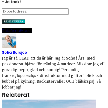
- Ja tack!
Dela
Pinna
E-post
Sofia Bursjöö
Jag är så GLAD att du är här! Jag är Sofia i Åre, med
passionerat hjärta för träning & outdoor. Mission: jag vill
göra dig pepp, glad och kunnig! Personlig
tränare/löpcoach/skidinstruktör med glitter i blick och
bubbel på kylning. Backintervaller OCH blåbärspaj. Så
jobbar jag!
Relaterat