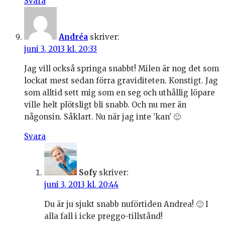
Svara
Andréa
skriver:
juni 3, 2013 kl. 20:33
Jag vill också springa snabbt! Milen är nog det som
lockat mest sedan förra graviditeten. Konstigt. Jag
som alltid sett mig som en seg och uthållig löpare
ville helt plötsligt bli snabb. Och nu mer än
någonsin. Såklart. Nu när jag inte ’kan’ 🙂
Svara
Sofy
skriver:
juni 3, 2013 kl. 20:44
Du är ju sjukt snabb nuförtiden Andrea! 🙂 I
alla fall i icke preggo-tillstånd!