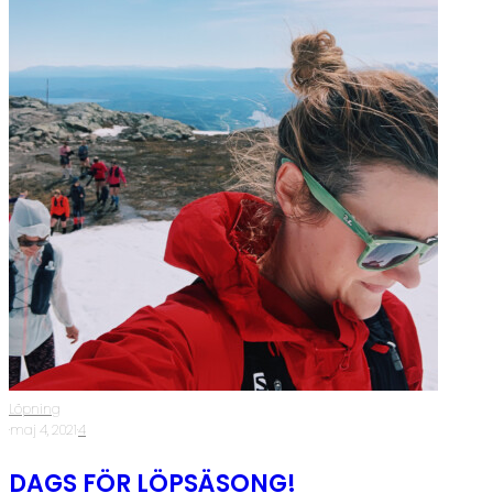
Löpning
·
maj 4, 2021
·
4
DAGS FÖR LÖPSÄSONG!