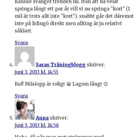
kanske svänger trenden nu. från att ha velat
springa långt ett par år vill vi nu springa ”kort” (1
mil är trots allt inte ”kort”). snabbt går det däremot
inte på lidingö direkt men allting är ju relativt
såklart.
Svara
Saras Träningblogg
skriver:
juni 3, 2013 kl. 14:53
Kul! Milslopp är roligt 😀 Lagom långt 😉
Svara
Anna
skriver:
juni 3, 2013 kl. 14:56