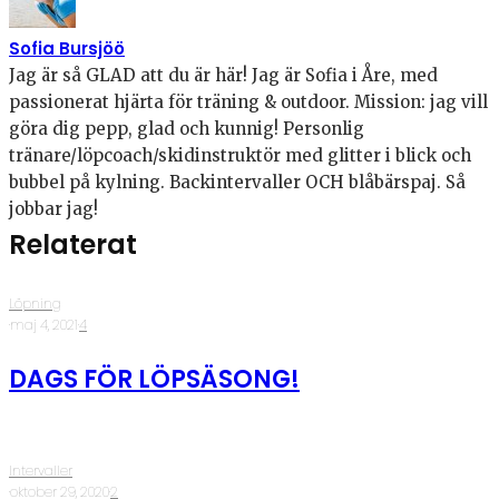
Sofia Bursjöö
Jag är så GLAD att du är här! Jag är Sofia i Åre, med
passionerat hjärta för träning & outdoor. Mission: jag vill
göra dig pepp, glad och kunnig! Personlig
tränare/löpcoach/skidinstruktör med glitter i blick och
bubbel på kylning. Backintervaller OCH blåbärspaj. Så
jobbar jag!
Relaterat
Löpning
·
maj 4, 2021
·
4
DAGS FÖR LÖPSÄSONG!
Intervaller
·
oktober 29, 2020
·
2