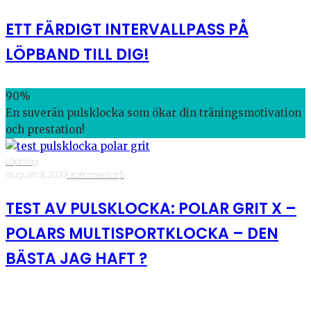
ETT FÄRDIGT INTERVALLPASS PÅ
LÖPBAND TILL DIG!
90
%
En suverän pulsklocka som ökar din träningsmotivation
och prestation!
Löpning
·
augusti 31, 2020
·
1 kommentar
·
5
TEST AV PULSKLOCKA: POLAR GRIT X –
POLARS MULTISPORTKLOCKA – DEN
BÄSTA JAG HAFT ?