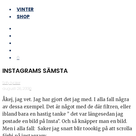
VINTER
SHOP
0
INSTAGRAMS SÄMSTA
Sofy tycker
·
augusti 28, 2013
·
0
Åkej, jag vet. Jag har gjort det jag med. I alla fall några
av dessa exempel. Det är något med de där filtren, eller
ibland bara en hastig tanke ” det var längesedan jag
postade en bild på Insta”. Och så knäpper man en bild.
Men i alla fall: Saker jag snart blir toookig på att scrolla
förbi på instagram: