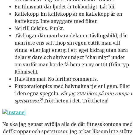
En filmsnutt där ljudet är tokburkigt. Låt bli.
Kaffekopp. En kaffekopp är en kaffekopp är en
kaffekopp. Inte snyggare med filter.
Nej till Celsius. Punkt.
Tävlingar där man bara delar en tävlingsbild, där
man inte ens satt ihop sin egen outfit man vill
vinna, eller lagt energi i ett eget bidrag utan bara
delar vidare och skriver något ”charmigt” under
om varför man borde få hem en ny outfit (från typ
Röhnisch).
Halväten mat. No further comments.
Fitsporationpics med halvnakna tjejer i gym. Eller
i den egna spegeln.
Får jag 200 likes på min rumpa i
spetstrosor?!
Tröttheten i det. Tröttheten!
Nu ska jag genast avfölja alla de där fitnesskontona med
deffkroppar och spetstrosor. Jag orkar liksom inte stötta