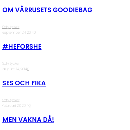
OM VÅRRUSETS GOODIEBAG
Sofy tycker
·
september 24, 2014
·
0
#HEFORSHE
Sofy tycker
·
augusti 14, 2014
·
0
SES OCH FIKA
Sofy tycker
·
februari 23, 2014
·
0
MEN VAKNA DÅ!