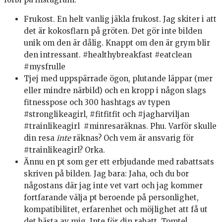
Frukost. En helt vanlig jäkla frukost. Jag skiter i att
det är kokosflarn på gröten. Det gör inte bilden
unik om den är dålig. Knappt om den är grym blir
den intressant. #healthybreakfast #eatclean
#mysfrulle
Tjej med uppspärrade ögon, plutande läppar (mer
eller mindre närbild) och en kropp i någon slags
fitnesspose och 300 hashtags av typen
#stronglikeagirl, #fitfitfit och #jagharviljan
#trainlikeagirl #minresaräknas. Phu. Varför skulle
din resa
inte
räknas? Och vem är ansvarig för
#trainlikeagirl? Orka.
Ännu en pt som ger ett erbjudande med rabattsats
skriven på bilden. Jag bara: Jaha, och du bor
någostans där jag inte vet vart och jag kommer
fortfarande välja pt beroende på personlighet,
kompatibilitet, erfarenhet och möjlighet att få ut
det bästa av mig. Inte för din rabatt. Tomte!