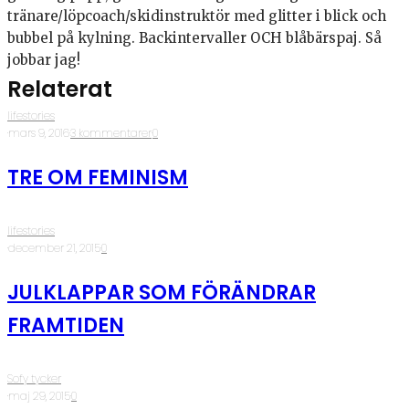
tränare/löpcoach/skidinstruktör med glitter i blick och
bubbel på kylning. Backintervaller OCH blåbärspaj. Så
jobbar jag!
Relaterat
lifestories
·
mars 9, 2016
·
3 kommentarer
·
0
TRE OM FEMINISM
lifestories
·
december 21, 2015
·
0
JULKLAPPAR SOM FÖRÄNDRAR
FRAMTIDEN
Sofy tycker
·
maj 29, 2015
·
0