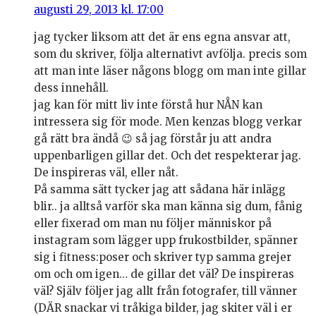
augusti 29, 2013 kl. 17:00
jag tycker liksom att det är ens egna ansvar att,
som du skriver, följa alternativt avfölja. precis som
att man inte läser någons blogg om man inte gillar
dess innehåll.
jag kan för mitt liv inte förstå hur NÅN kan
intressera sig för mode. Men kenzas blogg verkar
gå rätt bra ändå 😉 så jag förstår ju att andra
uppenbarligen gillar det. Och det respekterar jag.
De inspireras väl, eller nåt.
På samma sätt tycker jag att sådana här inlägg
blir.. ja alltså varför ska man känna sig dum, fånig
eller fixerad om man nu följer människor på
instagram som lägger upp frukostbilder, spänner
sig i fitness:poser och skriver typ samma grejer
om och om igen… de gillar det väl? De inspireras
väl? Själv följer jag allt från fotografer, till vänner
(DÄR snackar vi tråkiga bilder, jag skiter väl i er