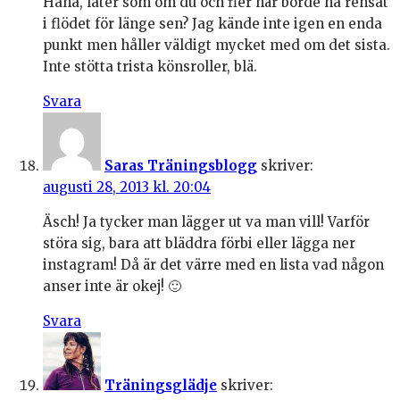
Haha, låter som om du och fler här borde ha rensat
i flödet för länge sen? Jag kände inte igen en enda
punkt men håller väldigt mycket med om det sista.
Inte stötta trista könsroller, blä.
Svara
Saras Träningsblogg
skriver:
augusti 28, 2013 kl. 20:04
Äsch! Ja tycker man lägger ut va man vill! Varför
störa sig, bara att bläddra förbi eller lägga ner
instagram! Då är det värre med en lista vad någon
anser inte är okej! 🙂
Svara
Träningsglädje
skriver: