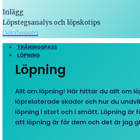
Inlägg
Löpstegsanalys och löpskotips
Dela
Tweeta
TRÄNINGSPASS
LÖPNING
Löpning
Allt om löpning! Här hittar du allt om l
löprelaterade skador och hur du undvike
löpning i stort och i smått. Löpning är
att löpning är för dem och det är jag gl