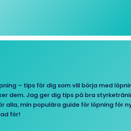
öpning – tips för dig som vill börja med löpn
r dem. Jag ger dig tips på bra styrketränin
 för alla, min populära guide för löpning för
ad för!