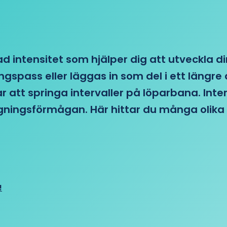
d intensitet som hjälper dig att utveckla di
ngspass eller läggas in som del i ett läng
ar att springa intervaller på löparbana. Int
tagningsförmågan. Här hittar du många olika 
!