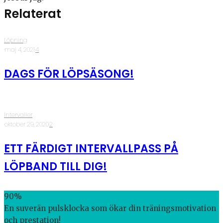
Relaterat
Löpning
·
maj 4, 2021
·
4
DAGS FÖR LÖPSÄSONG!
Intervaller
·
oktober 29, 2020
·
2
ETT FÄRDIGT INTERVALLPASS PÅ
LÖPBAND TILL DIG!
90
%
En suverän pulsklocka som ökar din träningsmotivation
och prestation!