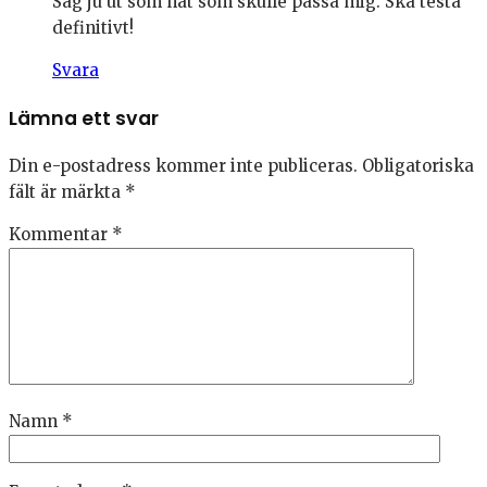
Såg ju ut som nåt som skulle passa mig. Ska testa
definitivt!
Svara
Lämna ett svar
Din e-postadress kommer inte publiceras.
Obligatoriska
fält är märkta
*
Kommentar
*
Namn
*