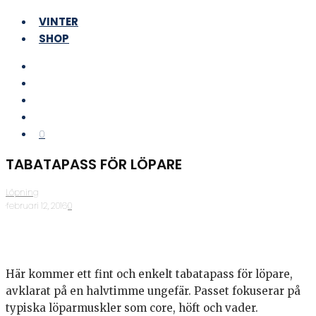
VINTER
SHOP
0
TABATAPASS FÖR LÖPARE
Löpning
·
februari 12, 2016
·
0
Här kommer ett fint och enkelt tabatapass för löpare,
avklarat på en halvtimme ungefär. Passet fokuserar på
typiska löparmuskler som core, höft och vader.