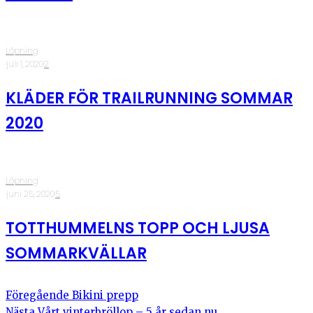
Löpning
·
juli 1, 2020
·
2
KLÄDER FÖR TRAILRUNNING SOMMAR
2020
Löpning
·
juni 25, 2020
·
5
TOTTHUMMELNS TOPP OCH LJUSA
SOMMARKVÄLLAR
Föregående
Bikini prepp
Nästa
Vårt vinterbröllop – 5 år sedan nu