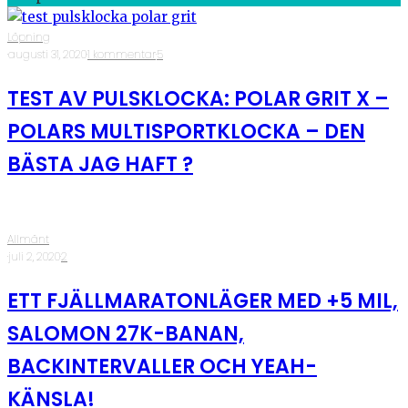
Löpning
·
augusti 31, 2020
·
1 kommentar
·
5
TEST AV PULSKLOCKA: POLAR GRIT X –
POLARS MULTISPORTKLOCKA – DEN
BÄSTA JAG HAFT ?
Allmänt
·
juli 2, 2020
·
2
ETT FJÄLLMARATONLÄGER MED +5 MIL,
SALOMON 27K-BANAN,
BACKINTERVALLER OCH YEAH-
KÄNSLA!