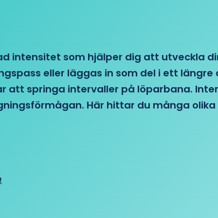
d intensitet som hjälper dig att utveckla di
ngspass eller läggas in som del i ett läng
ar att springa intervaller på löparbana. Int
tagningsförmågan. Här hittar du många olika 
!