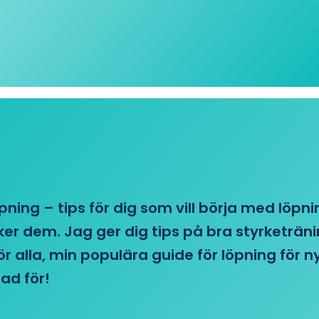
öpning – tips för dig som vill börja med löpn
r dem. Jag ger dig tips på bra styrketränin
 för alla, min populära guide för löpning för
ad för!