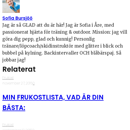
Sofia Bursjöö
Jag är så GLAD att du är här! Jag är Sofia i Åre, med
passionerat hjärta för träning & outdoor. Mission: jag vill
göra dig pepp, glad och kunnig! Personlig
tränare/löpcoach/skidinstruktör med glitter i blick och
bubbel på kylning. Backintervaller OCH blåbärspaj. Så
jobbar jag!
Relaterat
Frukost
·
november 27, 2015
·
0
MIN FRUKOSTLISTA, VAD ÄR DIN
BÄSTA:
Frukost