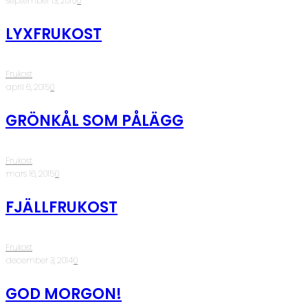
·
september 13, 2015
·
0
LYXFRUKOST
Frukost
·
april 6, 2015
·
0
GRÖNKÅL SOM PÅLÄGG
Frukost
·
mars 16, 2015
·
0
FJÄLLFRUKOST
Frukost
·
december 3, 2014
·
0
GOD MORGON!