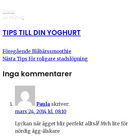
Frukost
·
juli 24, 2014
·
0
TIPS TILL DIN YOGHURT
Föregående
Blåbärssmoothie
Nästa
Tips för roligare stadslöpning
Inga kommentarer
Paula
skriver:
mars 24, 2014 kl. 08:10
Lyckan när ägget blir perfekt alltså! Mvh lite för
nördig ägg-älskare