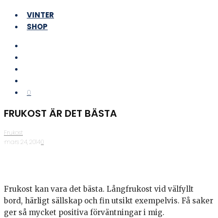
VINTER
SHOP
0
FRUKOST ÄR DET BÄSTA
Frukost
·
mars 24, 2014
·
0
Frukost kan vara det bästa. Långfrukost vid välfyllt
bord, härligt sällskap och fin utsikt exempelvis. Få saker
ger så mycket positiva förväntningar i mig.