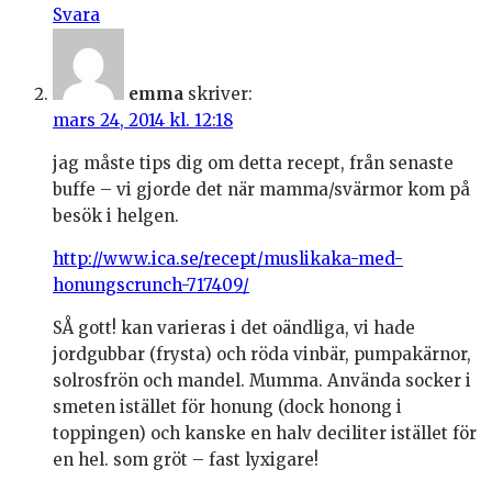
Svara
emma
skriver:
mars 24, 2014 kl. 12:18
jag måste tips dig om detta recept, från senaste
buffe – vi gjorde det när mamma/svärmor kom på
besök i helgen.
http://www.ica.se/recept/muslikaka-med-
honungscrunch-717409/
SÅ gott! kan varieras i det oändliga, vi hade
jordgubbar (frysta) och röda vinbär, pumpakärnor,
solrosfrön och mandel. Mumma. Använda socker i
smeten istället för honung (dock honong i
toppingen) och kanske en halv deciliter istället för
en hel. som gröt – fast lyxigare!