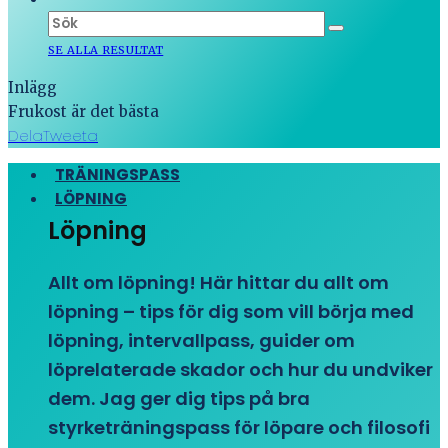
SE ALLA RESULTAT
Inlägg
Frukost är det bästa
Dela
Tweeta
TRÄNINGSPASS
LÖPNING
Löpning
Allt om löpning! Här hittar du allt om
löpning – tips för dig som vill börja med
löpning, intervallpass, guider om
löprelaterade skador och hur du undviker
dem. Jag ger dig tips på bra
styrketräningspass för löpare och filosofi