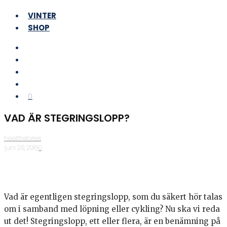
VINTER
SHOP
0
VAD ÄR STEGRINGSLOPP?
healthstories
·
juni 29, 2016
·
0
Vad är egentligen stegringslopp, som du säkert hör talas
om i samband med löpning eller cykling? Nu ska vi reda
ut det! Stegringslopp, ett eller flera, är en benämning på