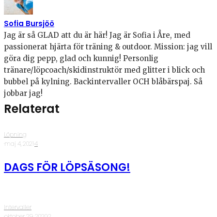
Sofia Bursjöö
Jag är så GLAD att du är här! Jag är Sofia i Åre, med
passionerat hjärta för träning & outdoor. Mission: jag vill
göra dig pepp, glad och kunnig! Personlig
tränare/löpcoach/skidinstruktör med glitter i blick och
bubbel på kylning. Backintervaller OCH blåbärspaj. Så
jobbar jag!
Relaterat
Löpning
·
maj 4, 2021
·
4
DAGS FÖR LÖPSÄSONG!
Intervaller
·
oktober 29, 2020
·
2