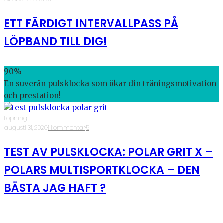
ETT FÄRDIGT INTERVALLPASS PÅ
LÖPBAND TILL DIG!
90
%
En suverän pulsklocka som ökar din träningsmotivation
och prestation!
Löpning
·
augusti 31, 2020
·
1 kommentar
·
5
TEST AV PULSKLOCKA: POLAR GRIT X –
POLARS MULTISPORTKLOCKA – DEN
BÄSTA JAG HAFT ?