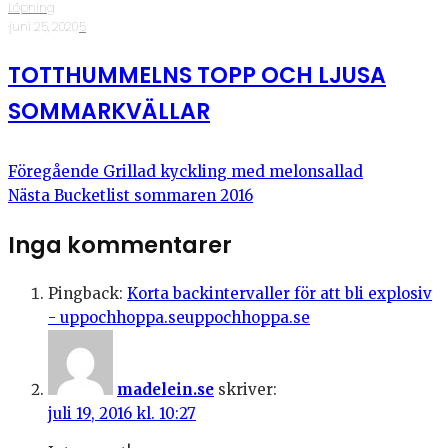
Löpning
·
juni 25, 2020
·
5
TOTTHUMMELNS TOPP OCH LJUSA
SOMMARKVÄLLAR
Föregående
Grillad kyckling med melonsallad
Nästa
Bucketlist sommaren 2016
Inga kommentarer
Pingback:
Korta backintervaller för att bli explosiv
- uppochhoppa.seuppochhoppa.se
madelein.se
skriver:
juli 19, 2016 kl. 10:27