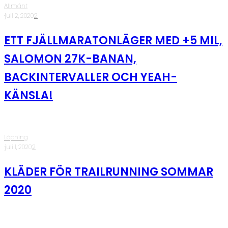
Allmänt
·
juli 2, 2020
·
2
ETT FJÄLLMARATONLÄGER MED +5 MIL,
SALOMON 27K-BANAN,
BACKINTERVALLER OCH YEAH-
KÄNSLA!
Löpning
·
juli 1, 2020
·
2
KLÄDER FÖR TRAILRUNNING SOMMAR
2020