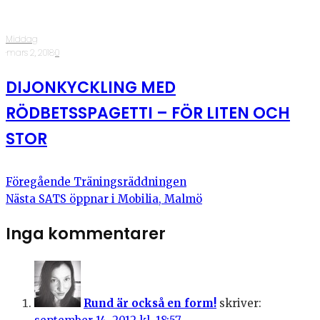
Middag
·
mars 2, 2018
·
0
DIJONKYCKLING MED
RÖDBETSSPAGETTI – FÖR LITEN OCH
STOR
Föregående
Träningsräddningen
Nästa
SATS öppnar i Mobilia, Malmö
Inga kommentarer
Rund är också en form!
skriver: