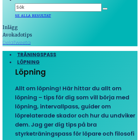
SE ALLA RESULTAT
Inlägg
Avokadotips
Dela
Tweeta
TRÄNINGSPASS
LÖPNING
Löpning
Allt om löpning! Här hittar du allt om
löpning – tips för dig som vill börja med
löpning, intervallpass, guider om
löprelaterade skador och hur du undviker
dem. Jag ger dig tips på bra
styrketräningspass för löpare och filosofi