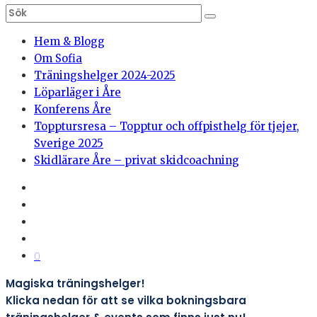
Hem & Blogg
Om Sofia
Träningshelger 2024-2025
Löparläger i Åre
Konferens Åre
Topptursresa – Topptur och offpisthelg för tjejer,
Sverige 2025
Skidlärare Åre – privat skidcoachning
0
Magiska träningshelger!
Klicka nedan för att se vilka bokningsbara