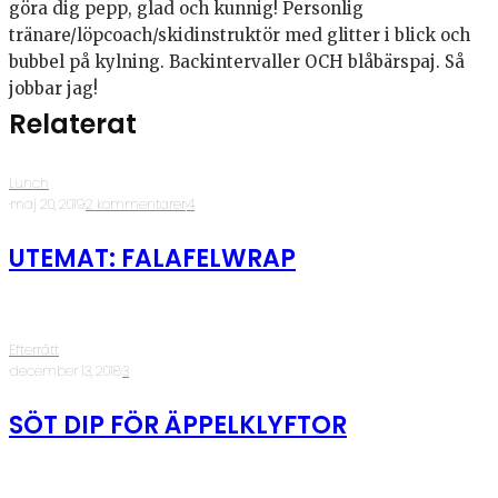
göra dig pepp, glad och kunnig! Personlig
tränare/löpcoach/skidinstruktör med glitter i blick och
bubbel på kylning. Backintervaller OCH blåbärspaj. Så
jobbar jag!
Relaterat
Lunch
·
maj 20, 2019
·
2 kommentarer
·
4
UTEMAT: FALAFELWRAP
Efterrätt
·
december 13, 2018
·
3
SÖT DIP FÖR ÄPPELKLYFTOR