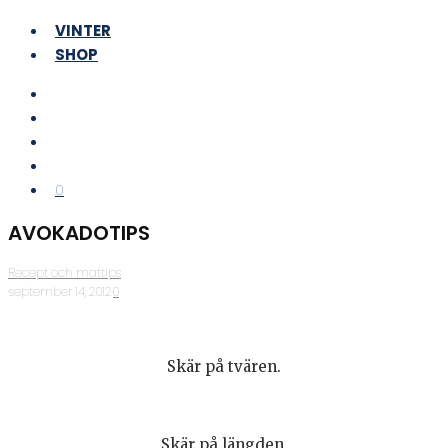
VINTER
SHOP
0
AVOKADOTIPS
Recept och mattips
·
september 14, 2012
·
0
Skär på tvären.
Skär på längden.