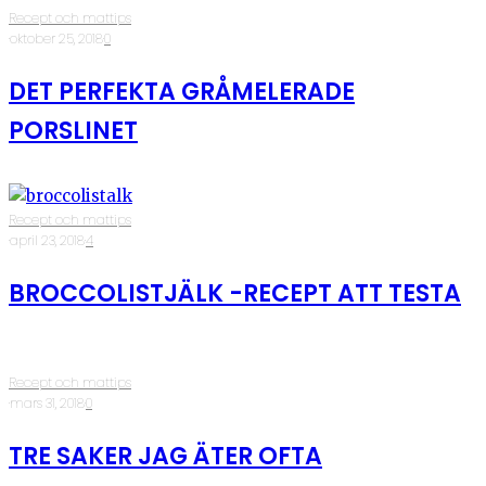
Recept och mattips
·
oktober 25, 2018
·
0
DET PERFEKTA GRÅMELERADE
PORSLINET
Recept och mattips
·
april 23, 2018
·
4
BROCCOLISTJÄLK -RECEPT ATT TESTA
Recept och mattips
·
mars 31, 2018
·
0
TRE SAKER JAG ÄTER OFTA