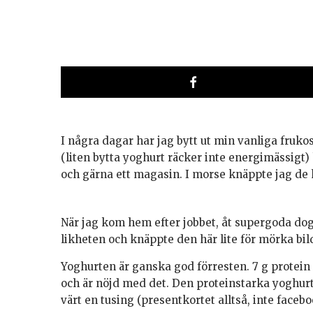
I några dagar har jag bytt ut min vanliga fruk
(liten bytta yoghurt räcker inte energimässigt) 
och gärna ett magasin. I morse knäppte jag de 
När jag kom hem efter jobbet, åt supergoda do
likheten och knäppte den här lite för mörka bi
Yoghurten är ganska god förresten. 7 g protein 
och är nöjd med det. Den proteinstarka yoghur
värt en tusing (presentkortet alltså, inte faceb