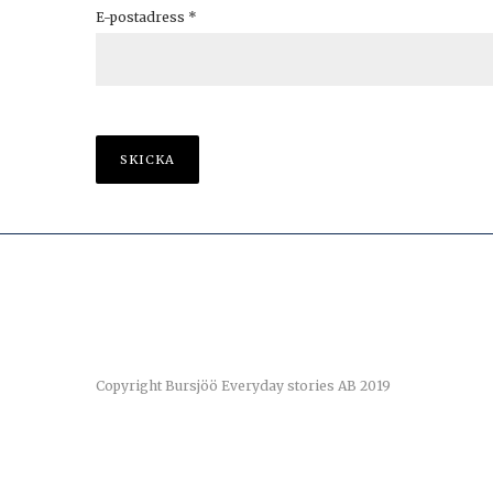
E-postadress
*
Copyright Bursjöö Everyday stories AB 2019