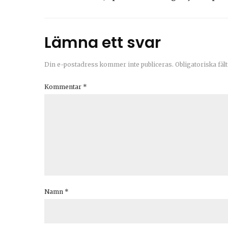
Lämna ett svar
Din e-postadress kommer inte publiceras.
Obligatoriska fäl
Kommentar
*
Namn
*