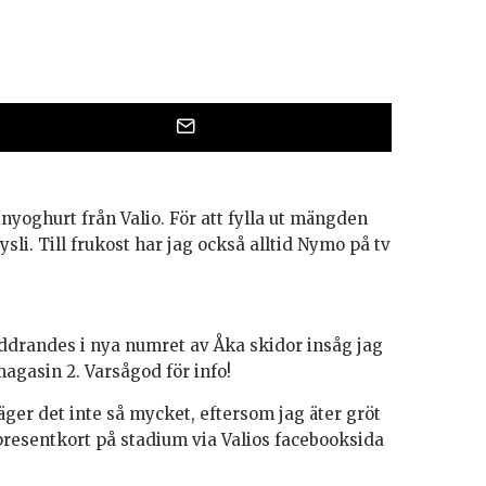
yoghurt från Valio. För att fylla ut mängden
sli. Till frukost har jag också alltid Nymo på tv
ddrandes i nya numret av Åka skidor insåg jag
agasin 2. Varsågod för info!
ger det inte så mycket, eftersom jag äter gröt
presentkort på stadium via Valios facebooksida