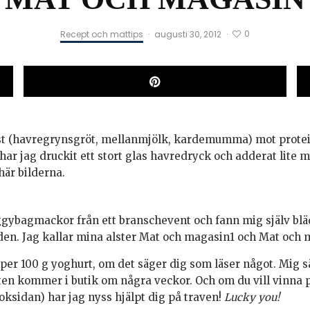
0
Recept och mattips
·
augusti 30, 2012
·
ost (havregrynsgröt, mellanmjölk, kardemumma) mot protein
har jag druckit ett stort glas havredryck och adderat lite my
här bilderna.
ggybagmackor från ett branschevent och fann mig själv blä
lden. Jag kallar mina alster Mat och magasin1 och Mat och m
per 100 g yoghurt, om det säger dig som läser något. Mig sä
ten kommer i butik om några veckor. Och om du vill vinna 
ooksidan) har jag nyss hjälpt dig på traven!
Lucky you!