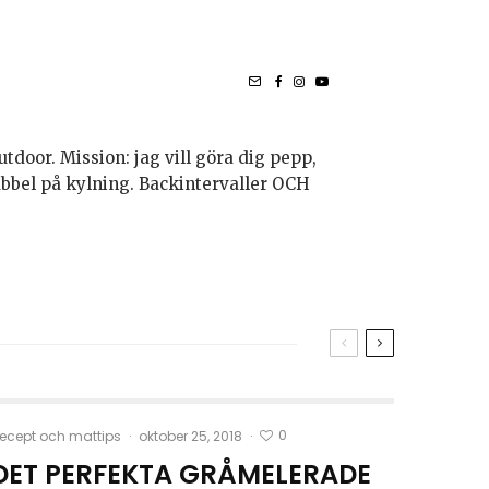
utdoor. Mission: jag vill göra dig pepp,
bubbel på kylning. Backintervaller OCH
0
ecept och mattips
·
oktober 25, 2018
·
DET PERFEKTA GRÅMELERADE