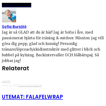
Dela
Pinna
E-post
Sofia Bursjöö
Jag är så GLAD att du är här! Jag är Sofia i Åre, med
passionerat hjärta för träning & outdoor. Mission: jag vill
göra dig pepp, glad och kunnig! Personlig
tränare/löpcoach/skidinstruktör med glitter i blick och
bubbel på kylning. Backintervaller OCH blåbärspaj. Så
jobbar jag!
Relaterat
Lunch
·
maj 20, 2019
·
2 kommentarer
·
4
UTEMAT: FALAFELWRAP