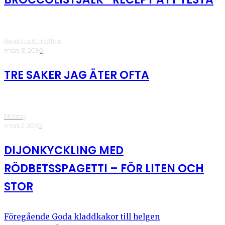
Recept och mattips
·
mars 31, 2018
·
0
TRE SAKER JAG ÄTER OFTA
Middag
·
mars 2, 2018
·
0
DIJONKYCKLING MED
RÖDBETSSPAGETTI – FÖR LITEN OCH
STOR
Föregående
Goda kladdkakor till helgen