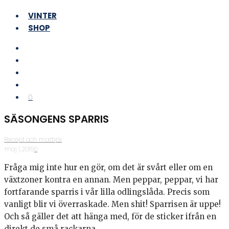
VINTER
SHOP
0
SÄSONGENS SPARRIS
Recept och mattips
·
maj 1, 2015
·
0
Fråga mig inte hur en gör, om det är svårt eller om en
växtzoner kontra en annan. Men peppar, peppar, vi har
fortfarande sparris i vår lilla odlingslåda. Precis som
vanligt blir vi överraskade. Men shit! Sparrisen är uppe!
Och så gäller det att hänga med, för de sticker ifrån en
direkt de små rackarna.