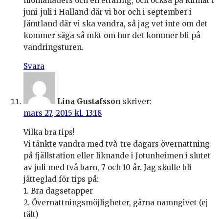
niomånaders och en ettåring, och också på klimat i
juni-juli i Halland där vi bor och i september i
Jämtland där vi ska vandra, så jag vet inte om det
kommer säga så mkt om hur det kommer bli på
vandringsturen.
Svara
Lina Gustafsson
skriver:
mars 27, 2015 kl. 13:18
Vilka bra tips!
Vi tänkte vandra med två-tre dagars övernattning
på fjällstation eller liknande i Jotunheimen i slutet
av juli med två barn, 7 och 10 år. Jag skulle bli
jätteglad för tips på:
1. Bra dagsetapper
2. Övernattningsmöjligheter, gärna namngivet (ej
tält)