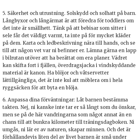
5. Säkerhet och utrustning. Solskydd och solhatt på barn.
Långbyxor och långärmat är att föredra för toddlers om
det inte är smällhett. Tänk på att bebisar som sitter i
sele får det väldigt varmt, ta inte på för mycket kläder
på dem. Karta och ledbeskrivning nära till hands, och se
till att någon vet var ni befinner er. Lämna gärna en lapp
i bilrutan utöver att ha berättat om era planer. Vädret
kan skifta fort i fjällen, överdragsjacka i vindskyddande
material är kanon. Ha blöjor och våtservetter
lättillgängliga, det är inte kul att möblera om i hela
ryggsäcken för att byta en blöja.
6. Anpassa dina förväntningar: Låt barnen bestämma
takten. Nej, ni kanske inte tar er så långt som du önskar,
men se på de här vandringarna som något annat än en
chans till att bunkra kilometer till träningsdagboken. Ni
umgås, ni lär er av naturen, skapar minnen. Och det är
förhållandevis liten del av livet barnen är små under