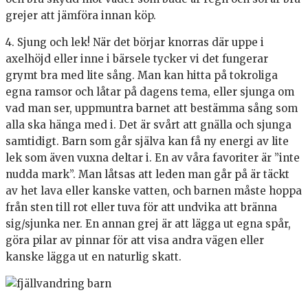
grejer att jämföra innan köp.
4. Sjung och lek! När det börjar knorras där uppe i
axelhöjd eller inne i bärsele tycker vi det fungerar
grymt bra med lite sång. Man kan hitta på tokroliga
egna ramsor och låtar på dagens tema, eller sjunga om
vad man ser, uppmuntra barnet att bestämma sång som
alla ska hänga med i. Det är svårt att gnälla och sjunga
samtidigt. Barn som går själva kan få ny energi av lite
lek som även vuxna deltar i. En av våra favoriter är ”inte
nudda mark”. Man låtsas att leden man går på är täckt
av het lava eller kanske vatten, och barnen måste hoppa
från sten till rot eller tuva för att undvika att bränna
sig/sjunka ner. En annan grej är att lägga ut egna spår,
göra pilar av pinnar för att visa andra vägen eller
kanske lägga ut en naturlig skatt.