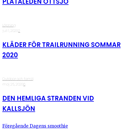
PLATÅLEDEN OTTSJÖ
Löpning
·
juli 1, 2020
·
2
KLÄDER FÖR TRAILRUNNING SOMMAR
2020
Outdoor och familj
·
maj 25, 2020
·
6
DEN HEMLIGA STRANDEN VID
KALLSJÖN
Föregående
Dagens smoothie