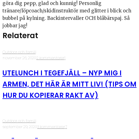
göra dig pepp, glad och kunnig! Personlig
tränare/löpcoach/skidinstruktör med glitter i blick och
bubbel på kylning. Backintervaller OCH blåbärspaj. Så
jobbar jag!
Relaterat
Outdoor och familj
·
november 26, 2020
·
2 kommentarer
·
1
UTELUNCH I TEGEFJÄLL – NYP MIG I
ARMEN, DET HÄR ÄR MITT LIV! (TIPS OM
HUR DU KOPIERAR RAKT AV)
Outdoor och familj
·
september 29, 2020
·
3 kommentarer
·
7