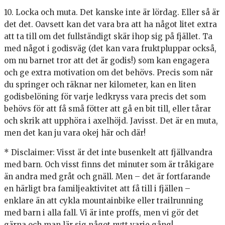
10. Locka och muta. Det kanske inte är lördag. Eller så är
det det. Oavsett kan det vara bra att ha något litet extra
att ta till om det fullständigt skär ihop sig på fjället. Ta
med något i godisväg (det kan vara fruktpluppar också,
om nu barnet tror att det är godis!) som kan engagera
och ge extra motivation om det behövs. Precis som när
du springer och räknar ner kilometer, kan en liten
godisbelöning för varje ledkryss vara precis det som
behövs för att få små fötter att gå en bit till, eller tårar
och skrik att upphöra i axelhöjd. Javisst. Det är en muta,
men det kan ju vara okej här och där!
* Disclaimer: Visst är det inte busenkelt att fjällvandra
med barn. Och visst finns det minuter som är tråkigare
än andra med gråt och gnäll. Men – det är fortfarande
en härligt bra familjeaktivitet att få till i fjällen –
enklare än att cykla mountainbike eller trailrunning
med barn i alla fall. Vi är inte proffs, men vi gör det
gärna och man lär sig något nytt varje gång!