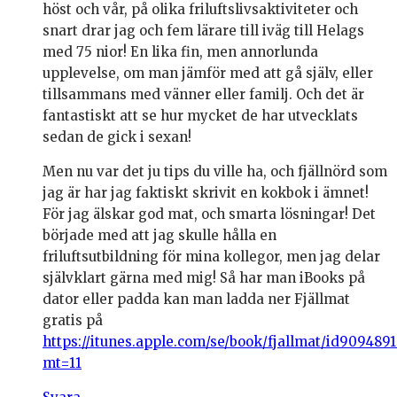
höst och vår, på olika friluftslivsaktiviteter och
snart drar jag och fem lärare till iväg till Helags
med 75 nior! En lika fin, men annorlunda
upplevelse, om man jämför med att gå själv, eller
tillsammans med vänner eller familj. Och det är
fantastiskt att se hur mycket de har utvecklats
sedan de gick i sexan!
Men nu var det ju tips du ville ha, och fjällnörd som
jag är har jag faktiskt skrivit en kokbok i ämnet!
För jag älskar god mat, och smarta lösningar! Det
började med att jag skulle hålla en
friluftsutbildning för mina kollegor, men jag delar
självklart gärna med mig! Så har man iBooks på
dator eller padda kan man ladda ner Fjällmat
gratis på
https://itunes.apple.com/se/book/fjallmat/id9094891
mt=11