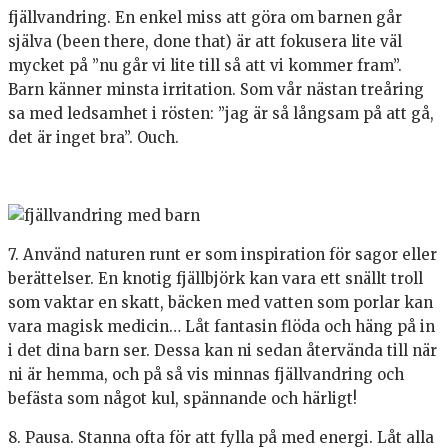
fjällvandring. En enkel miss att göra om barnen går
själva (been there, done that) är att fokusera lite väl
mycket på ”nu går vi lite till så att vi kommer fram”.
Barn känner minsta irritation. Som vår nästan treåring
sa med ledsamhet i rösten: ”jag är så långsam på att gå,
det är inget bra”. Ouch.
7. Använd naturen runt er som inspiration för sagor eller
berättelser. En knotig fjällbjörk kan vara ett snällt troll
som vaktar en skatt, bäcken med vatten som porlar kan
vara magisk medicin… Låt fantasin flöda och häng på in
i det dina barn ser. Dessa kan ni sedan återvända till när
ni är hemma, och på så vis minnas fjällvandring och
befästa som något kul, spännande och härligt!
8. Pausa. Stanna ofta för att fylla på med energi. Låt alla