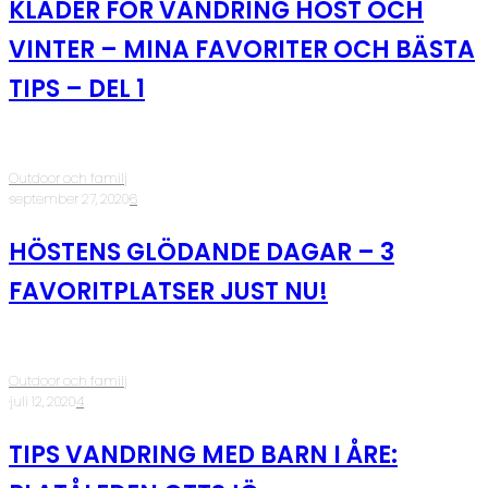
KLÄDER FÖR VANDRING HÖST OCH
VINTER – MINA FAVORITER OCH BÄSTA
TIPS – DEL 1
Outdoor och familj
·
september 27, 2020
·
6
HÖSTENS GLÖDANDE DAGAR – 3
FAVORITPLATSER JUST NU!
Outdoor och familj
·
juli 12, 2020
·
4
TIPS VANDRING MED BARN I ÅRE: