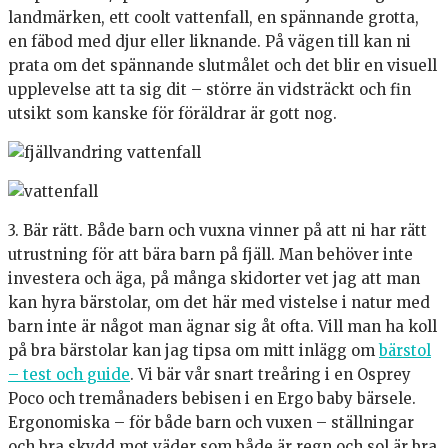
landmärken, ett coolt vattenfall, en spännande grotta,
en fäbod med djur eller liknande. På vägen till kan ni
prata om det spännande slutmålet och det blir en visuell
upplevelse att ta sig dit – större än vidsträckt och fin
utsikt som kanske för föräldrar är gott nog.
3. Bär rätt. Både barn och vuxna vinner på att ni har rätt
utrustning för att bära barn på fjäll. Man behöver inte
investera och äga, på många skidorter vet jag att man
kan hyra bärstolar, om det här med vistelse i natur med
barn inte är något man ägnar sig åt ofta. Vill man ha koll
på bra bärstolar kan jag tipsa om mitt inlägg om
bärstol
– test och guide
. Vi bär vår snart treåring i en Osprey
Poco och tremånaders bebisen i en Ergo baby bärsele.
Ergonomiska – för både barn och vuxen – ställningar
och bra skydd mot väder som både är regn och sol är bra