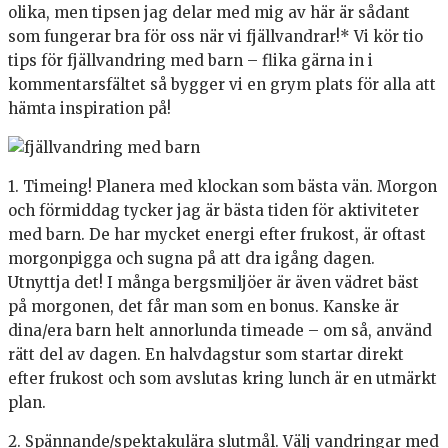
olika, men tipsen jag delar med mig av här är sådant
som fungerar bra för oss när vi fjällvandrar!* Vi kör tio
tips för fjällvandring med barn – flika gärna in i
kommentarsfältet så bygger vi en grym plats för alla att
hämta inspiration på!
1. Timeing! Planera med klockan som bästa vän. Morgon
och förmiddag tycker jag är bästa tiden för aktiviteter
med barn. De har mycket energi efter frukost, är oftast
morgonpigga och sugna på att dra igång dagen.
Utnyttja det! I många bergsmiljöer är även vädret bäst
på morgonen, det får man som en bonus. Kanske är
dina/era barn helt annorlunda timeade – om så, använd
rätt del av dagen. En halvdagstur som startar direkt
efter frukost och som avslutas kring lunch är en utmärkt
plan.
2. Spännande/spektakulära slutmål. Välj vandringar med