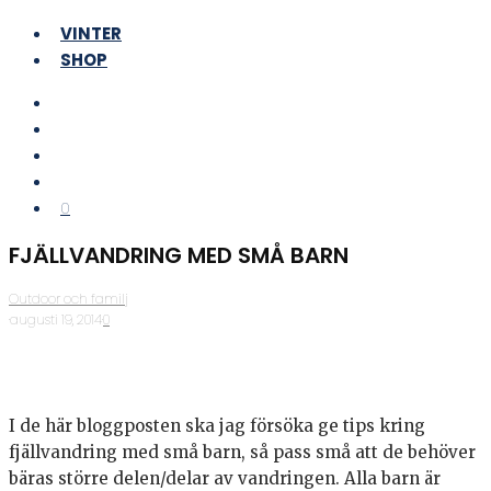
VINTER
SHOP
0
FJÄLLVANDRING MED SMÅ BARN
Outdoor och familj
·
augusti 19, 2014
·
0
I de här bloggposten ska jag försöka ge tips kring
fjällvandring med små barn, så pass små att de behöver
bäras större delen/delar av vandringen. Alla barn är