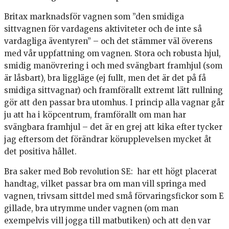
Britax marknadsför vagnen som ”den smidiga
sittvagnen för vardagens aktiviteter och de inte så
vardagliga äventyren” – och det stämmer väl överens
med vår uppfattning om vagnen. Stora och robusta hjul,
smidig manövrering i och med svängbart framhjul (som
är låsbart), bra liggläge (ej fullt, men det är det på få
smidiga sittvagnar) och framförallt extremt lätt rullning
gör att den passar bra utomhus. I princip alla vagnar går
ju att ha i köpcentrum, framförallt om man har
svängbara framhjul – det är en grej att kika efter tycker
jag eftersom det förändrar körupplevelsen mycket åt
det positiva hållet.
Bra saker med Bob revolution SE: har ett högt placerat
handtag, vilket passar bra om man vill springa med
vagnen, trivsam sittdel med små förvaringsfickor som E
gillade, bra utrymme under vagnen (om man
exempelvis vill jogga till matbutiken) och att den var