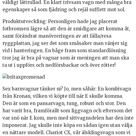
väldigt lättrullad. En klart trivsam vagn med många bra
egenskaper så som fjädring och rejäl sufflett mot sol.
Produktutveckling: Personligen hade jag placerat
fotbromsen lägre så att den är smidigare att komma åt,
samt förändrat manövreringen av att fälla/resa
ryggplattan, jag ser det som småsaker man vänjer sig
vid i hanteringen. En båge fram som standardlösning
tror jag är bra på vagnar som är meningen att man ska
ta ut i uppförs och nedförsbackar och över rötter!
Sex barnvagnar tänker ni? Jo, men såhär: En kombivagn
från Kronan, vilken vi köpte till när E skulle komma.
Den är som en pansarvagn, tung, robust och stor. Den
har varit bra, framförallt som liggvagn och eftersom det
var snö när E kom, men med sittvagnsdelen har den inte
imponerat. Jag skulle inte köpa en sådan igen utan välja
en nättare modell. Chariot CX, vår älsklingsvagn som vi