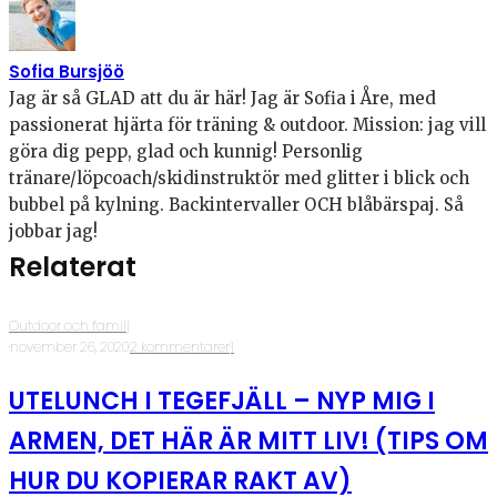
Sofia Bursjöö
Jag är så GLAD att du är här! Jag är Sofia i Åre, med
passionerat hjärta för träning & outdoor. Mission: jag vill
göra dig pepp, glad och kunnig! Personlig
tränare/löpcoach/skidinstruktör med glitter i blick och
bubbel på kylning. Backintervaller OCH blåbärspaj. Så
jobbar jag!
Relaterat
Outdoor och familj
·
november 26, 2020
·
2 kommentarer
·
1
UTELUNCH I TEGEFJÄLL – NYP MIG I
ARMEN, DET HÄR ÄR MITT LIV! (TIPS OM
HUR DU KOPIERAR RAKT AV)