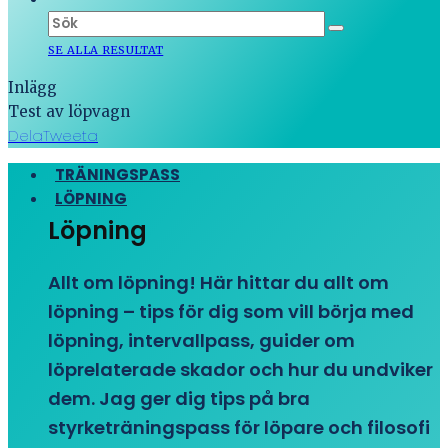
SE ALLA RESULTAT
Inlägg
Test av löpvagn
Dela
Tweeta
TRÄNINGSPASS
LÖPNING
Löpning
Allt om löpning! Här hittar du allt om
löpning – tips för dig som vill börja med
löpning, intervallpass, guider om
löprelaterade skador och hur du undviker
dem. Jag ger dig tips på bra
styrketräningspass för löpare och filosofi