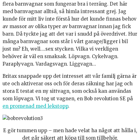
flera barnvagnar som fungerar bra i terräng. Det här
med barnvagnar alltså, så himla intressant grej. Jag
kunde för mitt liv inte förstå hur det kunde finnas behov
av massor av olika typer av barnvagnar innan jag fick
barn. Då tyckte jag att det var i snudd på överdrivet. Hur
många barnvagnar som står i vårt garage/ligger i bil
just nu? Eh, well….sex stycken. Vilka vi verkligen
behöver är väl en smaksak. Löpvagn. Cykelvagn.
Paraplyvagn. Vardagsvagn. Liggvagn…
Britax snappade upp det intresset att vår familj gärna är
ute och aktiverar oss och för deras räkning har jag och
stora E testat en ny sittvagn, som också kan användas
som löpvagn. Vi tog ut vagnen, en Bob revolution SE på
en promenad med lekstopp
.
E gör tummen upp – men hade velat ha något att hålla i,
det går säkert att köpa till som tillbehör.