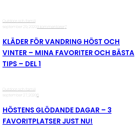
Outdoor och familj
·
september 29, 2020
·
3 kommentarer
·
7
KLÄDER FÖR VANDRING HÖST OCH
VINTER – MINA FAVORITER OCH BÄSTA
TIPS – DEL 1
Outdoor och familj
·
september 27, 2020
·
6
HÖSTENS GLÖDANDE DAGAR – 3
FAVORITPLATSER JUST NU!