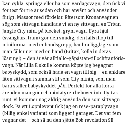
kan cykla, springa eller ha som vardagsvagn, den fick vi
för test för tre år sedan och har använt och använder
flitigt. Massor med fördelar. Eftersom Kronanvagnen
sög som sittvagn handlade vi en ny sittvagn, en Urban
Jungle City mini på blocket, grym vagn. Fyra hjul
(svängbara fram) gör den smidig, den fälls ihop till
miniformat med enhandsgrepp, har bra liggläge som
man fäller ner med en hand (Britax, kolla in deras
lösning!) – den är vår alltiallo-gåpåstan-tillochfrånföris-
vagn. När Lilla E skulle komma köpte jag begagnat
babyskydd, som också hade en vagn till sig – en enklare
liten sittvagn i samma stil som City minin, som man
bara ställer babyskyddet på/i. Perfekt för alla korta
ärenden man gör och miniatyren behöver inte flyttas
runt, vi kommer nog aldrig använda den som sittvagn
dock. På ett Loppievent fick jag en rese-paraplyvagn
(billig enkel variant) som ligger i garaget. Det var fem
vagnar det – och så nu den sjätte Bob revolution SE.