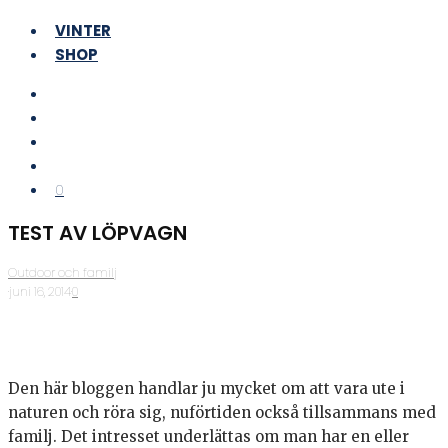
VINTER
SHOP
0
TEST AV LÖPVAGN
Outdoor och familj
·
juni 16, 2014
·
0
Den här bloggen handlar ju mycket om att vara ute i
naturen och röra sig, nuförtiden också tillsammans med
familj. Det intresset underlättas om man har en eller