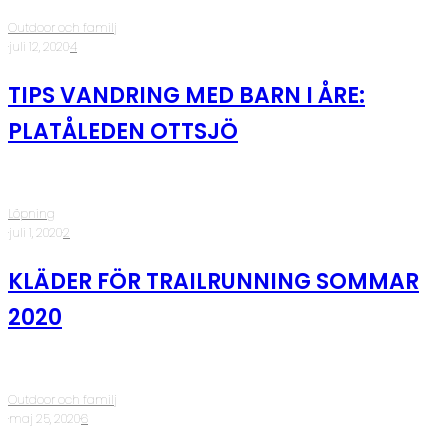
Outdoor och familj
·
juli 12, 2020
·
4
TIPS VANDRING MED BARN I ÅRE:
PLATÅLEDEN OTTSJÖ
Löpning
·
juli 1, 2020
·
2
KLÄDER FÖR TRAILRUNNING SOMMAR
2020
Outdoor och familj
·
maj 25, 2020
·
6