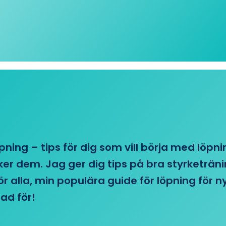
öpning – tips för dig som vill börja med löpn
r dem. Jag ger dig tips på bra styrketränin
 för alla, min populära guide för löpning för
ad för!