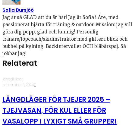
Sofia Bursjöö
Jag är så GLAD att du är här! Jag är Sofia i Åre, med
passionerat hjärta för träning & outdoor. Mission: jag vill
göra dig pepp, glad och kunnig! Personlig
tränare/löpcoach/skidinstruktör med glitter i blick och
bubbel på kylning. Backintervaller OCH blåbärspaj. Så
jobbar jag!
Relaterat
längdskidor
·
september 3, 2024
·
9
LÄNGDLÄGER FÖR TJEJER 2025 –
TJEJVASAN, FÖR KUL ELLER FÖR
VASALOPP I LYXIGT SMÅ GRUPPER!