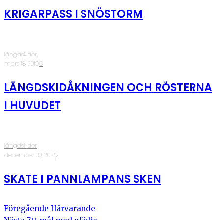
KRIGARPASS I SNÖSTORM
längdskidor
·
mars 18, 2019
·
6
LÄNGDSKIDÅKNINGEN OCH RÖSTERNA
I HUVUDET
längdskidor
·
december 30, 2018
·
2
SKATE I PANNLAMPANS SKEN
Föregående
Härvarande