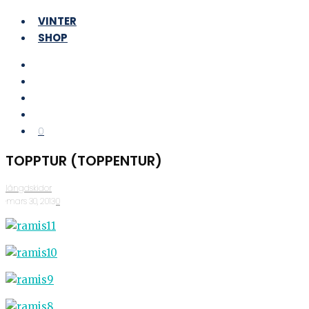
VINTER
SHOP
0
TOPPTUR (TOPPENTUR)
längdskidor
·
mars 30, 2013
·
0