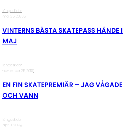
längdskidor
·
maj 25, 2020
·
5
VINTERNS BÄSTA SKATEPASS HÄNDE I
MAJ
längdskidor
·
november 25, 2019
·
1
EN FIN SKATEPREMIÄR – JAG VÅGADE
OCH VANN
längdskidor
·
april 1, 2019
·
4