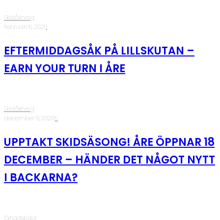
Skidåkning
·
februari 8, 2021
·
1
EFTERMIDDAGSÅK PÅ LILLSKUTAN –
EARN YOUR TURN I ÅRE
Skidåkning
·
december 9, 2020
·
5
UPPTAKT SKIDSÄSONG! ÅRE ÖPPNAR 18
DECEMBER – HÄNDER DET NÅGOT NYTT
I BACKARNA?
längdskidor