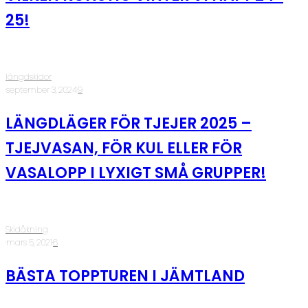
25!
längdskidor
·
september 3, 2024
·
9
LÄNGDLÄGER FÖR TJEJER 2025 –
TJEJVASAN, FÖR KUL ELLER FÖR
VASALOPP I LYXIGT SMÅ GRUPPER!
Skidåkning
·
mars 5, 2021
·
6
BÄSTA TOPPTUREN I JÄMTLAND