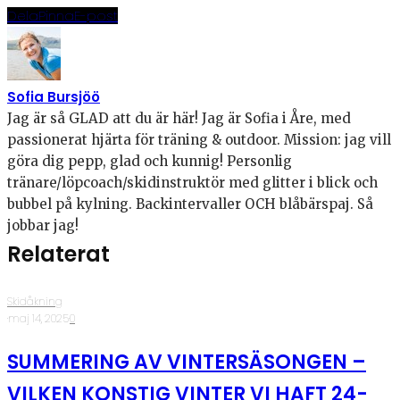
Dela
Pinna
E-post
Sofia Bursjöö
Jag är så GLAD att du är här! Jag är Sofia i Åre, med
passionerat hjärta för träning & outdoor. Mission: jag vill
göra dig pepp, glad och kunnig! Personlig
tränare/löpcoach/skidinstruktör med glitter i blick och
bubbel på kylning. Backintervaller OCH blåbärspaj. Så
jobbar jag!
Relaterat
Skidåkning
·
maj 14, 2025
·
0
SUMMERING AV VINTERSÄSONGEN –
VILKEN KONSTIG VINTER VI HAFT 24-