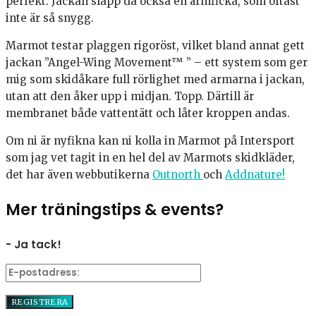
perfekt. Jackan slapp då också en ärmficka, som oftast
inte är så snygg.
Marmot testar plaggen rigoröst, vilket bland annat gett
jackan ”Angel-Wing Movement™ ” – ett system som ger
mig som skidåkare full rörlighet med armarna i jackan,
utan att den åker upp i midjan. Topp. Därtill är
membranet både vattentätt och låter kroppen andas.
Om ni är nyfikna kan ni kolla in Marmot på Intersport
som jag vet tagit in en hel del av Marmots skidkläder,
det har även webbutikerna
Outnorth
och
Addnature!
Mer träningstips & events?
- Ja tack!