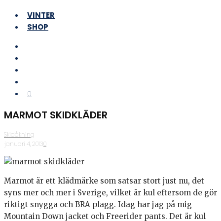
VINTER
SHOP
0
MARMOT SKIDKLÄDER
Skidåkning
·
januari 4, 2013
·
0
Marmot är ett klädmärke som satsar stort just nu, det
syns mer och mer i Sverige, vilket är kul eftersom de gör
riktigt snygga och BRA plagg. Idag har jag på mig
Mountain Down jacket och Freerider pants. Det är kul