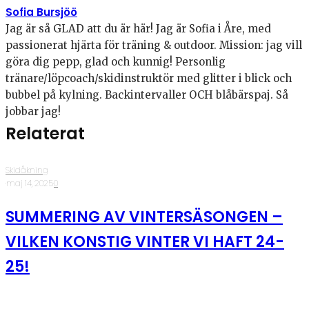
Sofia Bursjöö
Jag är så GLAD att du är här! Jag är Sofia i Åre, med
passionerat hjärta för träning & outdoor. Mission: jag vill
göra dig pepp, glad och kunnig! Personlig
tränare/löpcoach/skidinstruktör med glitter i blick och
bubbel på kylning. Backintervaller OCH blåbärspaj. Så
jobbar jag!
Relaterat
Skidåkning
·
maj 14, 2025
·
0
SUMMERING AV VINTERSÄSONGEN –
VILKEN KONSTIG VINTER VI HAFT 24-
25!