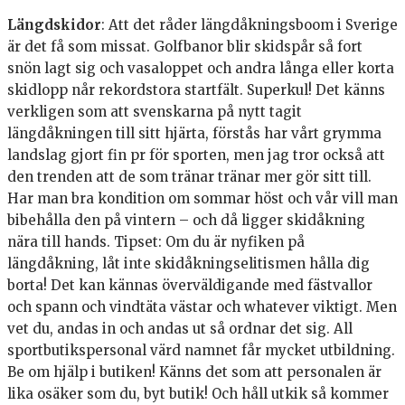
Längdskidor
: Att det råder längdåkningsboom i Sverige
är det få som missat. Golfbanor blir skidspår så fort
snön lagt sig och vasaloppet och andra långa eller korta
skidlopp når rekordstora startfält. Superkul! Det känns
verkligen som att svenskarna på nytt tagit
längdåkningen till sitt hjärta, förstås har vårt grymma
landslag gjort fin pr för sporten, men jag tror också att
den trenden att de som tränar tränar mer gör sitt till.
Har man bra kondition om sommar höst och vår vill man
bibehålla den på vintern – och då ligger skidåkning
nära till hands. Tipset: Om du är nyfiken på
längdåkning, låt inte skidåkningselitismen hålla dig
borta! Det kan kännas överväldigande med fästvallor
och spann och vindtäta västar och whatever viktigt. Men
vet du, andas in och andas ut så ordnar det sig. All
sportbutikspersonal värd namnet får mycket utbildning.
Be om hjälp i butiken! Känns det som att personalen är
lika osäker som du, byt butik! Och håll utkik så kommer