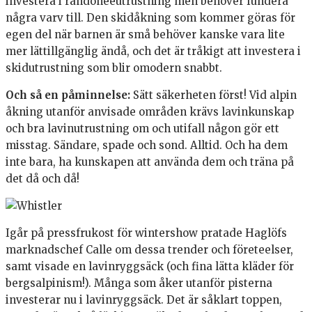
investera i randoneeutrustning men behöver fundera
några varv till. Den skidåkning som kommer göras för
egen del när barnen är små behöver kanske vara lite
mer lättillgänglig ändå, och det är tråkigt att investera i
skidutrustning som blir omodern snabbt.
Och så en påminnelse:
Sätt säkerheten först! Vid alpin
åkning utanför anvisade områden krävs lavinkunskap
och bra lavinutrustning om och utifall någon gör ett
misstag. Sändare, spade och sond. Alltid. Och ha dem
inte bara, ha kunskapen att använda dem och träna på
det då och då!
Igår på pressfrukost för wintershow pratade Haglöfs
marknadschef Calle om dessa trender och företeelser,
samt visade en lavinryggsäck (och fina lätta kläder för
bergsalpinism!). Många som åker utanför pisterna
investerar nu i lavinryggsäck. Det är såklart toppen,