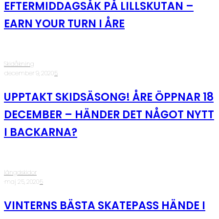
EFTERMIDDAGSÅK PÅ LILLSKUTAN –
EARN YOUR TURN I ÅRE
Skidåkning
·
december 9, 2020
·
5
UPPTAKT SKIDSÄSONG! ÅRE ÖPPNAR 18
DECEMBER – HÄNDER DET NÅGOT NYTT
I BACKARNA?
längdskidor
·
maj 25, 2020
·
5
VINTERNS BÄSTA SKATEPASS HÄNDE I