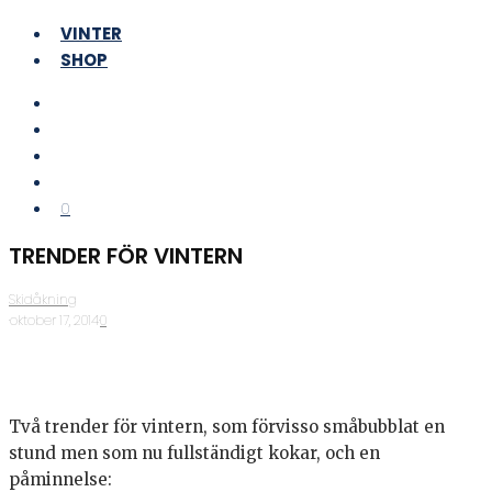
VINTER
SHOP
0
TRENDER FÖR VINTERN
Skidåkning
·
oktober 17, 2014
·
0
Två trender för vintern, som förvisso småbubblat en
stund men som nu fullständigt kokar, och en
påminnelse: