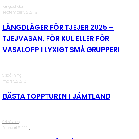
längdskidor
·
september 3, 2024
·
9
LÄNGDLÄGER FÖR TJEJER 2025 –
TJEJVASAN, FÖR KUL ELLER FÖR
VASALOPP I LYXIGT SMÅ GRUPPER!
Skidåkning
·
mars 5, 2021
·
6
BÄSTA TOPPTUREN I JÄMTLAND
Skidåkning
·
februari 8, 2021
·
1