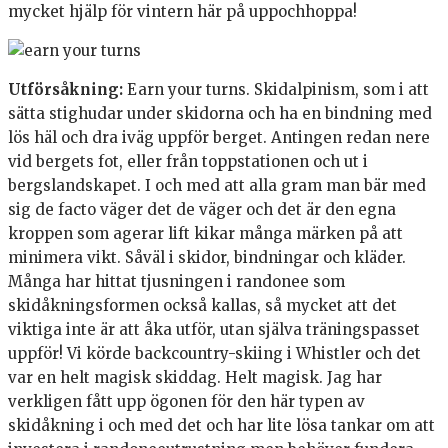
mycket hjälp för vintern här på uppochhoppa!
Utförsåkning:
Earn your turns. Skidalpinism, som i att
sätta stighudar under skidorna och ha en bindning med
lös häl och dra iväg uppför berget. Antingen redan nere
vid bergets fot, eller från toppstationen och ut i
bergslandskapet. I och med att alla gram man bär med
sig de facto väger det de väger och det är den egna
kroppen som agerar lift kikar många märken på att
minimera vikt. Såväl i skidor, bindningar och kläder.
Många har hittat tjusningen i randonee som
skidåkningsformen också kallas, så mycket att det
viktiga inte är att åka utför, utan själva träningspasset
uppför! Vi körde backcountry-skiing i Whistler och det
var en helt magisk skiddag. Helt magisk. Jag har
verkligen fått upp ögonen för den här typen av
skidåkning i och med det och har lite lösa tankar om att