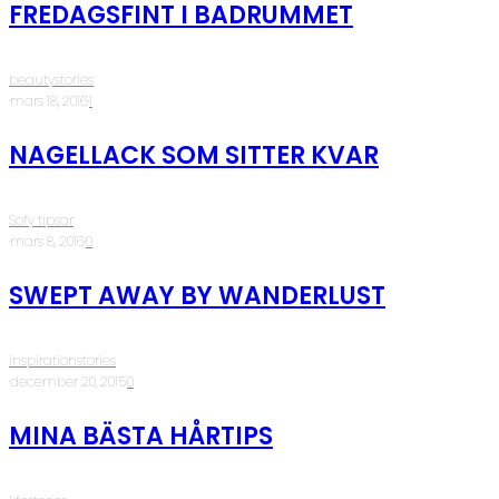
FREDAGSFINT I BADRUMMET
beautystories
·
mars 18, 2016
·
1
NAGELLACK SOM SITTER KVAR
Sofy tipsar
·
mars 8, 2016
·
0
SWEPT AWAY BY WANDERLUST
inspirationstories
·
december 20, 2015
·
0
MINA BÄSTA HÅRTIPS