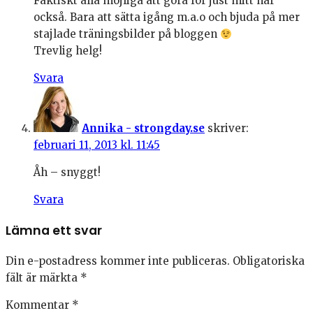
Faktiskt alla möjliga att göra för just mitt hår
också. Bara att sätta igång m.a.o och bjuda på mer
stajlade träningsbilder på bloggen
Trevlig helg!
Svara
Annika - strongday.se
skriver:
februari 11, 2013 kl. 11:45
Åh – snyggt!
Svara
Lämna ett svar
Din e-postadress kommer inte publiceras.
Obligatoriska
fält är märkta
*
Kommentar
*