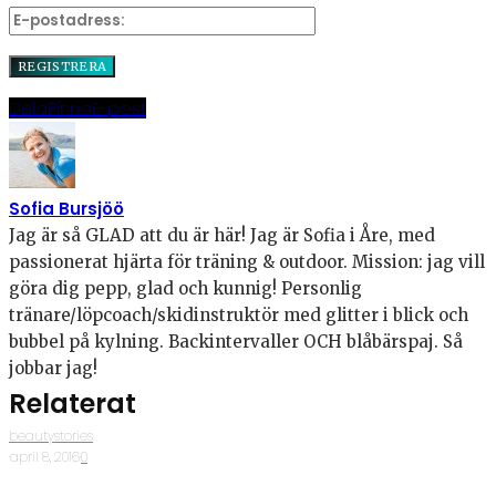
Dela
Pinna
E-post
Sofia Bursjöö
Jag är så GLAD att du är här! Jag är Sofia i Åre, med
passionerat hjärta för träning & outdoor. Mission: jag vill
göra dig pepp, glad och kunnig! Personlig
tränare/löpcoach/skidinstruktör med glitter i blick och
bubbel på kylning. Backintervaller OCH blåbärspaj. Så
jobbar jag!
Relaterat
beautystories
·
april 8, 2016
·
0