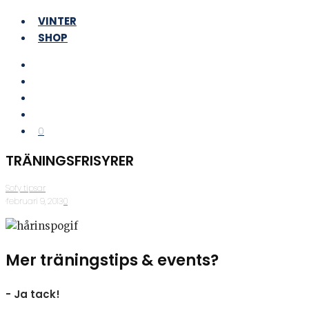
VINTER
SHOP
0
TRÄNINGSFRISYRER
Sofy tipsar
·
februari 9, 2013
·
0
Mer träningstips & events?
- Ja tack!