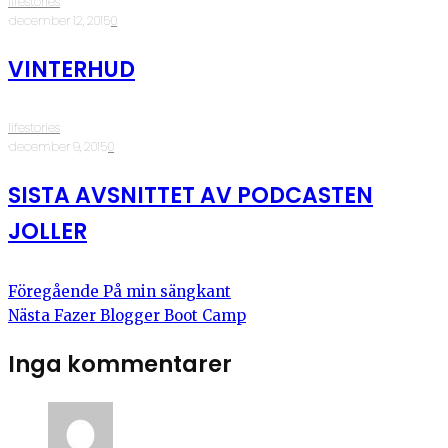
lifestories
·
december 12, 2015
·
0
VINTERHUD
lifestories
·
december 9, 2015
·
0
SISTA AVSNITTET AV PODCASTEN
JOLLER
Föregående
På min sängkant
Nästa
Fazer Blogger Boot Camp
Inga kommentarer