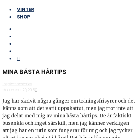
VINTER
SHOP
0
MINA BÄSTA HÅRTIPS
inspirationstories
·
december 20, 2015
·
0
Jag har skrivit några gånger om träningsfrisyrer och det
känns som att det varit uppskattat, men jag tror inte att
jag delat med mig av mina bästa hårtips. De är faktiskt
busenkla och inget särskilt, men jag känner verkligen
att jag har en rutin som fungerar för mig och jag tycker
oftast jag ser okej ut i håret! Det här är liksom min