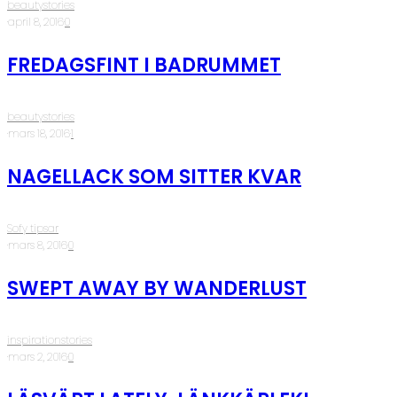
beautystories
·
april 8, 2016
·
0
FREDAGSFINT I BADRUMMET
beautystories
·
mars 18, 2016
·
1
NAGELLACK SOM SITTER KVAR
Sofy tipsar
·
mars 8, 2016
·
0
SWEPT AWAY BY WANDERLUST
inspirationstories
·
mars 2, 2016
·
0