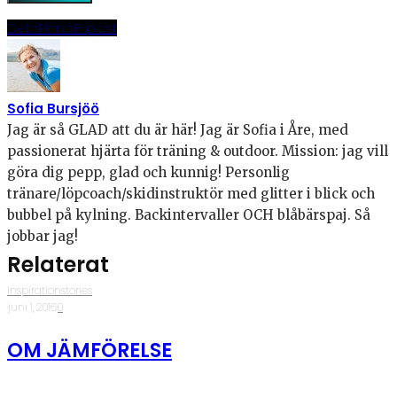
Dela
Pinna
E-post
Sofia Bursjöö
Jag är så GLAD att du är här! Jag är Sofia i Åre, med
passionerat hjärta för träning & outdoor. Mission: jag vill
göra dig pepp, glad och kunnig! Personlig
tränare/löpcoach/skidinstruktör med glitter i blick och
bubbel på kylning. Backintervaller OCH blåbärspaj. Så
jobbar jag!
Relaterat
inspirationstories
·
juni 1, 2016
·
0
OM JÄMFÖRELSE