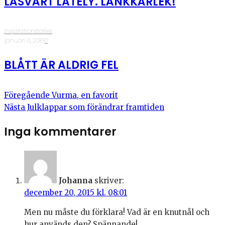
LÄSVÄRT LATELY. LÄNKKÄRLEK!
inspirationstories
·
januari 6, 2016
·
0
BLÅTT ÄR ALDRIG FEL
Föregående
Vurma, en favorit
Nästa
Julklappar som förändrar framtiden
Inga kommentarer
Johanna
skriver:
december 20, 2015 kl. 08:01
Men nu måste du förklara! Vad är en knutnål och
hur används den? Spännande!