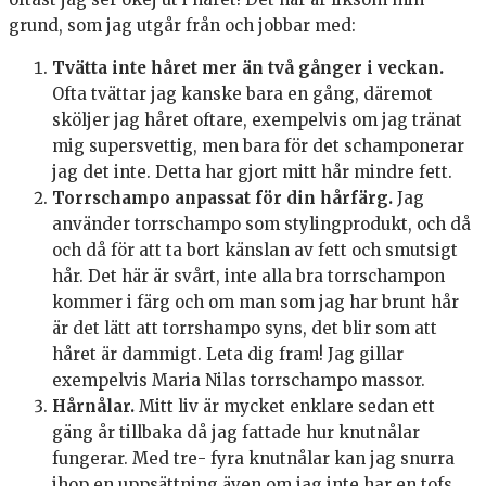
grund, som jag utgår från och jobbar med:
Tvätta inte håret mer än två gånger i veckan.
Ofta tvättar jag kanske bara en gång, däremot
sköljer jag håret oftare, exempelvis om jag tränat
mig supersvettig, men bara för det schamponerar
jag det inte. Detta har gjort mitt hår mindre fett.
Torrschampo anpassat för din hårfärg.
Jag
använder torrschampo som stylingprodukt, och då
och då för att ta bort känslan av fett och smutsigt
hår. Det här är svårt, inte alla bra torrschampon
kommer i färg och om man som jag har brunt hår
är det lätt att torrshampo syns, det blir som att
håret är dammigt. Leta dig fram! Jag gillar
exempelvis Maria Nilas torrschampo massor.
Hårnålar.
Mitt liv är mycket enklare sedan ett
gäng år tillbaka då jag fattade hur knutnålar
fungerar. Med tre- fyra knutnålar kan jag snurra
ihop en uppsättning även om jag inte har en tofs,