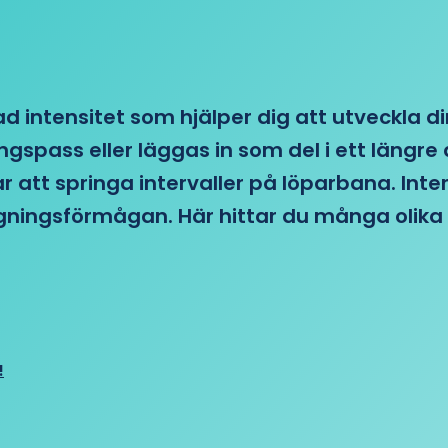
d intensitet som hjälper dig att utveckla di
ngspass eller läggas in som del i ett läng
ar att springa intervaller på löparbana. Int
tagningsförmågan. Här hittar du många olika 
!