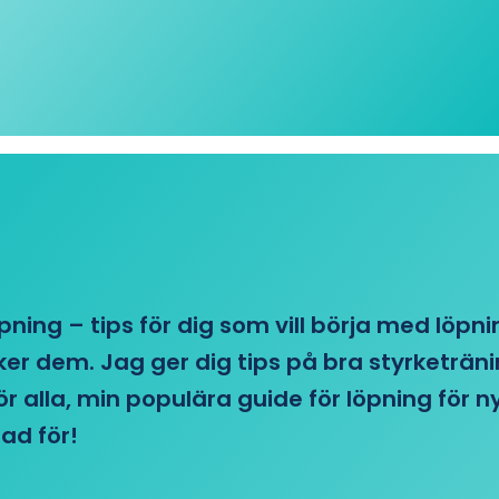
öpning – tips för dig som vill börja med löpn
r dem. Jag ger dig tips på bra styrketränin
 för alla, min populära guide för löpning för
ad för!