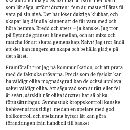
ska alltid kunna göras när man är barn, men barn
som låt säga, utfört idrotten i fem år, måste tillåtas få
vara på sin nivå. Det här löser duktiga klubbar, och
skapar lag där alla känner att de får vara med och
höra hemma. Bredd och spets – ja kanske. Jag tror
på flytande gränser här emellan, och att mixa och
matcha för att skapa gemenskap. Naivt? Jag tror ändå
att det kan fungera att skapa och behålla glädje på
det sättet.
Framförallt tror jag på kommunikation, och att prata
med de faktiska utövarna. Precis som de fysiskt kan
ha väldigt olika mognadsgrad kan de också uppleva
saker väldigt olika. Att säga vad som är rätt eller fel
är svårt, särskilt när olika idrotter har så olika
förutsättningar. Gymnastisk kroppskontroll kanske
behöver sättas tidigt, medan en spelare med god
bollkontroll och spelsinne hyfsat lät kan göra
förändringen från handboll till basket.