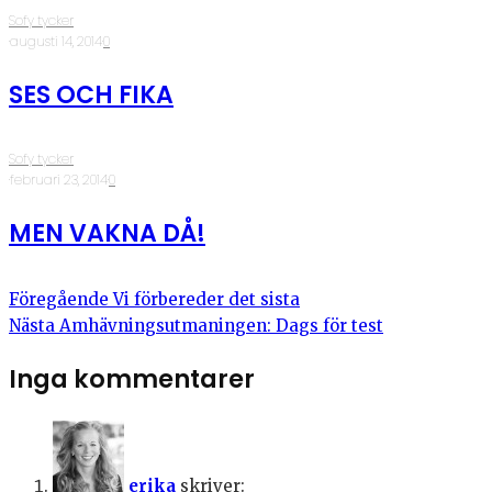
Sofy tycker
·
augusti 14, 2014
·
0
SES OCH FIKA
Sofy tycker
·
februari 23, 2014
·
0
MEN VAKNA DÅ!
Föregående
Vi förbereder det sista
Nästa
Amhävningsutmaningen: Dags för test
Inga kommentarer
erika
skriver: