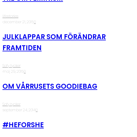
lifestories
·
december 21, 2015
·
0
JULKLAPPAR SOM FÖRÄNDRAR
FRAMTIDEN
Sofy tycker
·
maj 29, 2015
·
0
OM VÅRRUSETS GOODIEBAG
Sofy tycker
·
september 24, 2014
·
0
#HEFORSHE