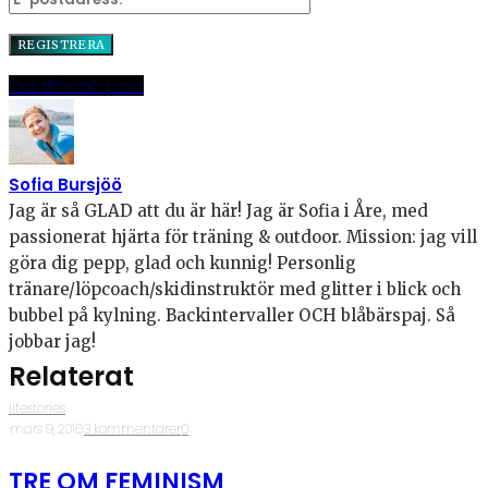
Dela
Pinna
E-post
Sofia Bursjöö
Jag är så GLAD att du är här! Jag är Sofia i Åre, med
passionerat hjärta för träning & outdoor. Mission: jag vill
göra dig pepp, glad och kunnig! Personlig
tränare/löpcoach/skidinstruktör med glitter i blick och
bubbel på kylning. Backintervaller OCH blåbärspaj. Så
jobbar jag!
Relaterat
lifestories
·
mars 9, 2016
·
3 kommentarer
·
0
TRE OM FEMINISM