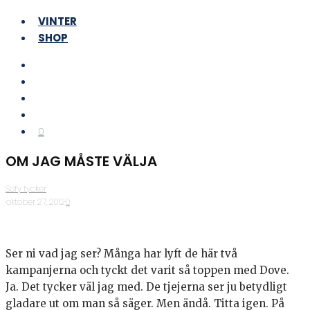
VINTER
SHOP
0
OM JAG MÅSTE VÄLJA
Sofy tycker
·
oktober 27, 2012
·
0
Ser ni vad jag ser? Många har lyft de här två
kampanjerna och tyckt det varit så toppen med Dove.
Ja. Det tycker väl jag med. De tjejerna ser ju betydligt
gladare ut om man så säger. Men ändå. Titta igen. På