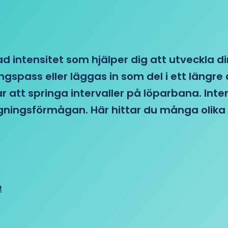
d intensitet som hjälper dig att utveckla di
ngspass eller läggas in som del i ett läng
ar att springa intervaller på löparbana. Int
tagningsförmågan. Här hittar du många olika 
!