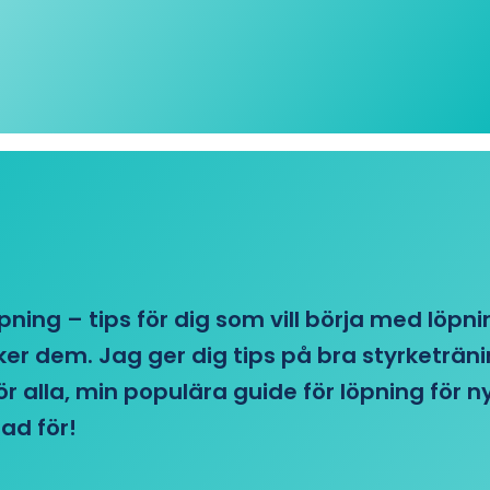
öpning – tips för dig som vill börja med löpn
r dem. Jag ger dig tips på bra styrketränin
 för alla, min populära guide för löpning för
ad för!