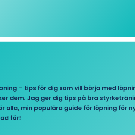
öpning – tips för dig som vill börja med löpn
r dem. Jag ger dig tips på bra styrketränin
 för alla, min populära guide för löpning för
ad för!