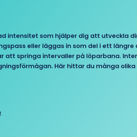
d intensitet som hjälper dig att utveckla di
ngspass eller läggas in som del i ett läng
ar att springa intervaller på löparbana. Int
tagningsförmågan. Här hittar du många olika 
!