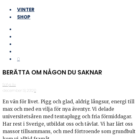
VINTER
SHOP
0
BERÄTTA OM NÅGON DU SAKNAR
Sofys liv
·
december 13, 2012
·
0
En vän för livet. Pigg och glad, aldrig långsur, energi till
max och med en vilja för nya äventyr. Vi delade
universitetsåren med tentaplugg och fria förmiddagar.
Har rest i Sverige, utbildat oss och tävlat. Vi har lärt oss
massor tillsammans, och med förtroende som grundbult
kom vi alltid framåt.