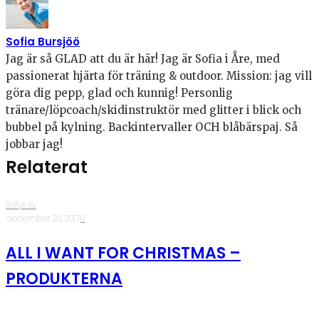
Sofia Bursjöö
Jag är så GLAD att du är här! Jag är Sofia i Åre, med
passionerat hjärta för träning & outdoor. Mission: jag vill
göra dig pepp, glad och kunnig! Personlig
tränare/löpcoach/skidinstruktör med glitter i blick och
bubbel på kylning. Backintervaller OCH blåbärspaj. Så
jobbar jag!
Relaterat
Sofys liv
·
december 20, 2017
·
0
ALL I WANT FOR CHRISTMAS –
PRODUKTERNA