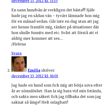
december 13, 2012 kl. 11:15
En sann hundvän är verkligen det bästa!!! Själv
hade jag en sådan vän – tyvärr lämnade hon mig
för en månad sedan. Går inte en dag utan att jag
ser henne framför mig, tänker på situationer där
hon skulle funnits med etc. Svårt att förstå att vi
aldrig mer kommer att ses….
/Helena
Svara
Emilia
skriver:
december 13, 2012 kl. 16:01
Jag hade en hund som fick mig att börja sova efter
år av sömnlöshet. Han la sig bara vid min fotända,
och sakta men säkert fick jag tillbaka det som jag
saknat så länge! Helt oslagbart!