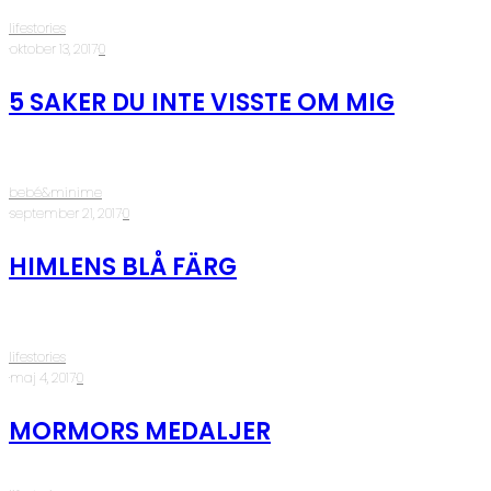
lifestories
·
oktober 13, 2017
·
0
5 SAKER DU INTE VISSTE OM MIG
bebé&minime
·
september 21, 2017
·
0
HIMLENS BLÅ FÄRG
lifestories
·
maj 4, 2017
·
0
MORMORS MEDALJER