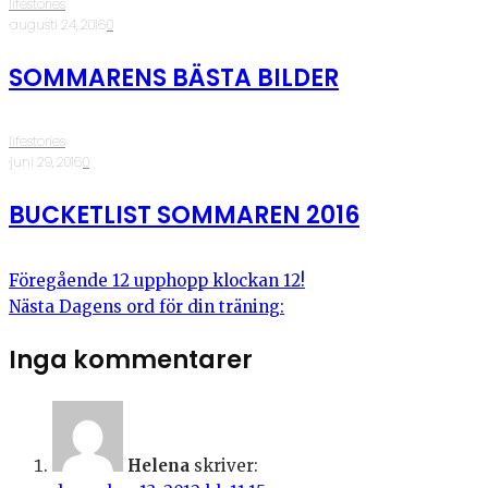
lifestories
·
augusti 24, 2016
·
0
SOMMARENS BÄSTA BILDER
lifestories
·
juni 29, 2016
·
0
BUCKETLIST SOMMAREN 2016
Föregående
12 upphopp klockan 12!
Nästa
Dagens ord för din träning:
Inga kommentarer
Helena
skriver: