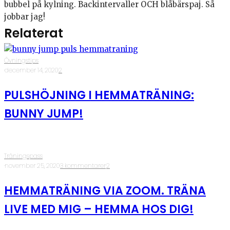
bubbel på kylning. Backintervaller OCH blåbärspaj. Så
jobbar jag!
Relaterat
Övningstips
·
december 14, 2020
·
2
PULSHÖJNING I HEMMATRÄNING:
BUNNY JUMP!
Träningspass
·
november 25, 2020
·
3 kommentarer
·
2
HEMMATRÄNING VIA ZOOM. TRÄNA
LIVE MED MIG – HEMMA HOS DIG!