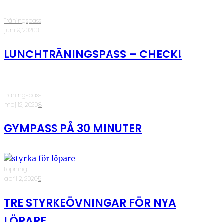
Träningspass
·
juni 9, 2020
·
3
LUNCHTRÄNINGSPASS – CHECK!
Träningspass
·
maj 12, 2020
·
8
GYMPASS PÅ 30 MINUTER
Löpning
·
april 2, 2020
·
5
TRE STYRKEÖVNINGAR FÖR NYA
LÖPARE