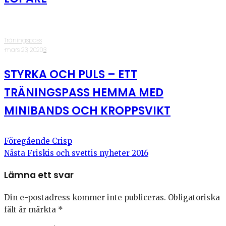
Träningspass
·
mars 23, 2020
·
3
STYRKA OCH PULS – ETT
TRÄNINGSPASS HEMMA MED
MINIBANDS OCH KROPPSVIKT
Föregående
Crisp
Nästa
Friskis och svettis nyheter 2016
Lämna ett svar
Din e-postadress kommer inte publiceras.
Obligatoriska
fält är märkta
*