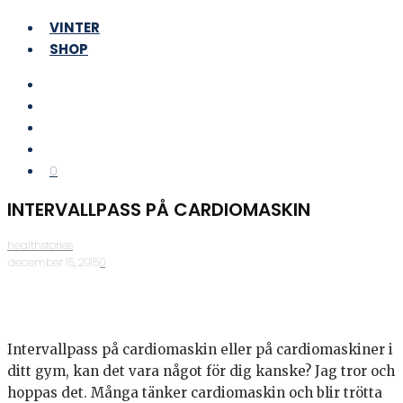
VINTER
SHOP
0
INTERVALLPASS PÅ CARDIOMASKIN
healthstories
·
december 15, 2015
·
0
Intervallpass på cardiomaskin eller på cardiomaskiner i
ditt gym, kan det vara något för dig kanske? Jag tror och
hoppas det. Många tänker cardiomaskin och blir trötta