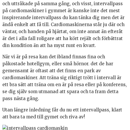
och uttråkade på samma gång, och visst, intervallpass
på cardiomaskiner i gymmet är kanske inte det mest
inspirerande intervallpass du kan tänka dig men det är
ändå enkelt att få till. Cardiomaskinerna står ju där och
väntar, och handen på hjärtat, om inte annat än efteråt
är det i alla fall roligare att ha kört rejält och förbättrat
din kondition än att ha myst runt en kvart.
När vi är på resa kan det ibland finnas fina och
påkostade hotellgym, eller små hörnor. det de har
gemensamt är oftast att det finns en park av
cardiomaskiner. Att träna sig riktigt trött i intervall är
ett bra sätt att träna om en är på resa eller på konferens,
se dig själv som utmanad att spara och ta fram detta
pass nästa gång.
Utan längre inledning får du nu ett intervallpass, klart
att bara ta med till gymet och riva av!