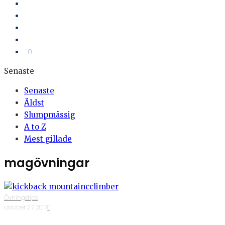
0
Senaste
Senaste
Äldst
Slumpmässig
A to Z
Mest gillade
magövningar
Övningstips
·
oktober 27, 2017
·
0