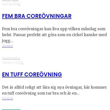
·
april 18, 2016
·
0
FEM BRA COREÖVNINGAR
Fem bra coreövningar kan liva upp vilken måndag som
helst. Passar perfekt att göra som en cirkel kanske med
jogg...
LÄS MER!
healthstories
·
oktober 7, 2015
·
0
EN TUFF COREÖVNING
Det är alltid roligt att lära sig nya övningar, här kommer
en tuff coreövning som tar bra och är en...
LÄS MER!