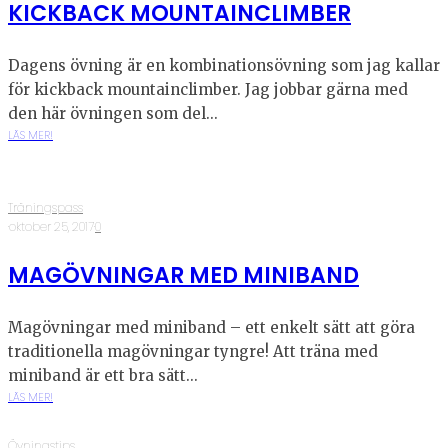
KICKBACK MOUNTAINCLIMBER
Dagens övning är en kombinationsövning som jag kallar
för kickback mountainclimber. Jag jobbar gärna med
den här övningen som del...
LÄS MER!
Träningspass
·
oktober 25, 2017
·
0
MAGÖVNINGAR MED MINIBAND
Magövningar med miniband – ett enkelt sätt att göra
traditionella magövningar tyngre! Att träna med
miniband är ett bra sätt...
LÄS MER!
Övningstips