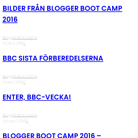
BILDER FRÅN BLOGGER BOOT CAMP
2016
Blogger Boot Camp
·
mars 11, 2016
·
0
BBC SISTA FÖRBEREDELSERNA
Blogger Boot Camp
·
mars 7, 2016
·
0
ENTER, BBC-VECKA!
Blogger Boot Camp
·
januari 1, 2016
·
0
BLOGGER BOOT CAMP 2016 –