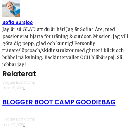
Sofia Bursjöö
Jag är så GLAD att du är här! Jag är Sofia i Åre, med
passionerat hjärta för träning & outdoor. Mission: jag vill
göra dig pepp, glad och kunnig! Personlig
tränare/löpcoach/skidinstruktör med glitter i blick och
bubbel på kylning. Backintervaller OCH blåbärspaj. Så
jobbar jag!
Relaterat
Blogger Boot Camp
·
mars 15, 2016
·
0
BLOGGER BOOT CAMP GOODIEBAG
Blogger Boot Camp
·
mars 12, 2016
·
0