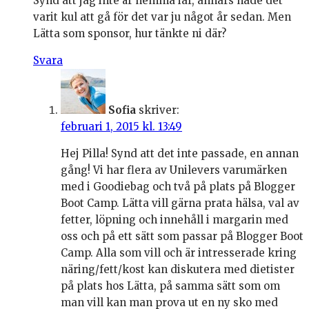
Synd att jag inte är hemma iår, annars hade det
varit kul att gå för det var ju något år sedan. Men
Lätta som sponsor, hur tänkte ni där?
Svara
Sofia
skriver:
februari 1, 2015 kl. 13:49
Hej Pilla! Synd att det inte passade, en annan
gång! Vi har flera av Unilevers varumärken
med i Goodiebag och två på plats på Blogger
Boot Camp. Lätta vill gärna prata hälsa, val av
fetter, löpning och innehåll i margarin med
oss och på ett sätt som passar på Blogger Boot
Camp. Alla som vill och är intresserade kring
näring/fett/kost kan diskutera med dietister
på plats hos Lätta, på samma sätt som om
man vill kan man prova ut en ny sko med