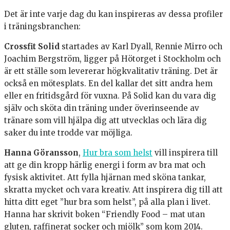
Det är inte varje dag du kan inspireras av dessa profiler
i träningsbranchen:
Crossfit Solid
startades av Karl Dyall, Rennie Mirro och
Joachim Bergström, ligger på Hötorget i Stockholm och
är ett ställe som levererar högkvalitativ träning. Det är
också en mötesplats. En del kallar det sitt andra hem
eller en fritidsgård för vuxna. På Solid kan du vara dig
själv och sköta din träning under överinseende av
tränare som vill hjälpa dig att utvecklas och lära dig
saker du inte trodde var möjliga.
Hanna Göransson
,
Hur bra som helst
vill inspirera till
att ge din kropp härlig energi i form av bra mat och
fysisk aktivitet. Att fylla hjärnan med sköna tankar,
skratta mycket och vara kreativ. Att inspirera dig till att
hitta ditt eget ”hur bra som helst”, på alla plan i livet.
Hanna har skrivit boken “Friendly Food – mat utan
gluten, raffinerat socker och mjölk” som kom 2014.