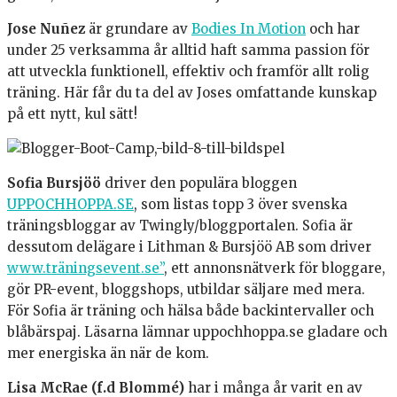
Jose Nuñez
är grundare av
Bodies In Motion
och har
under 25 verksamma år alltid haft samma passion för
att utveckla funktionell, effektiv och framför allt rolig
träning. Här får du ta del av Joses omfattande kunskap
på ett nytt, kul sätt!
Sofia Bursjöö
driver den populära bloggen
UPPOCHHOPPA.SE
, som listas topp 3 över svenska
träningsbloggar av Twingly/bloggportalen. Sofia är
dessutom delägare i Lithman & Bursjöö AB som driver
www.träningsevent.se”
, ett annonsnätverk för bloggare,
gör PR-event, bloggshops, utbildar säljare med mera.
För Sofia är träning och hälsa både backintervaller och
blåbärspaj. Läsarna lämnar uppochhoppa.se gladare och
mer energiska än när de kom.
Lisa McRae (f.d Blommé)
har i många år varit en av