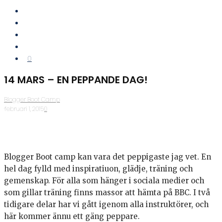
0
14 MARS – EN PEPPANDE DAG!
Blogger Boot Camp
·
februari 1, 2015
·
0
Blogger Boot camp kan vara det peppigaste jag vet. En
hel dag fylld med inspiratiuon, glädje, träning och
gemenskap. För alla som hänger i sociala medier och
som gillar träning finns massor att hämta på BBC. I två
tidigare delar har vi gått igenom alla instruktörer, och
här kommer ännu ett gäng peppare.