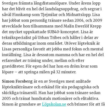
Sveriges främsta långdistanslöpare. Under årens lopp
har det blivit en hel del landslagsuppdrag, och segrar i
såväl Finnkamp som Tjejmilar och Midnattslopp. Lisa
har jobbat som personlig tränare sedan 2004, och 2009
utvecklade hon tillsammans med Malin Ewerlöf Krepp
det mycket uppskattade SUB40-konceptet. Lisa är
teknikspecialist på Urban Tribes och håller i delar av
deras utbildningar inom området. Utöver löpteknik är
Lisas personliga favorit att jobba med fokus och mental
inställning. Lisa är dessutom mamma och har en hel del
erfarenhet av träning under, mellan och efter
graviditeter. För egen del har hon en dröm kvar som
löpare – att springa milen på 32 minuter.
Simon Forsberg
är en av Sveriges mest anlitade
löptekniktränare och erkänd för sin pedagogiska och
skickliga tränarstil. Han har jobbat som tränare sedan
2005 och tränat hundratals motionärer och elitaktiva.
Simon är grundare av
Löpskolan.se
och brinner för att få