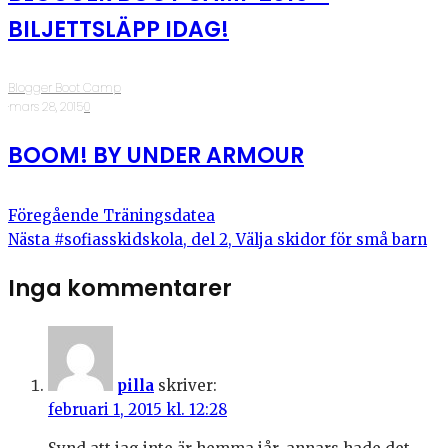
BILJETTSLÄPP IDAG!
Blogger Boot Camp
·
mars 28, 2015
·
0
BOOM! BY UNDER ARMOUR
Föregående
Träningsdatea
Nästa
#sofiasskidskola, del 2, Välja skidor för små barn
Inga kommentarer
pilla
skriver:
februari 1, 2015 kl. 12:28