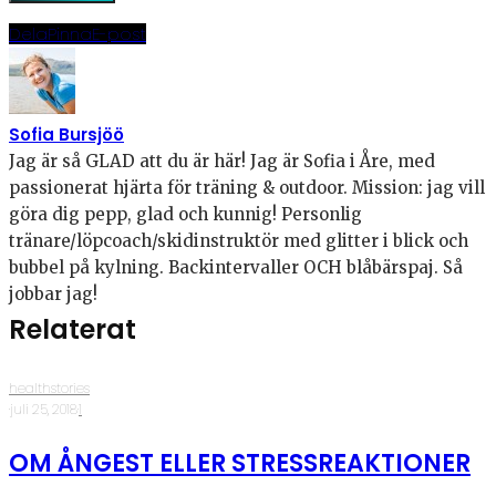
Dela
Pinna
E-post
Sofia Bursjöö
Jag är så GLAD att du är här! Jag är Sofia i Åre, med
passionerat hjärta för träning & outdoor. Mission: jag vill
göra dig pepp, glad och kunnig! Personlig
tränare/löpcoach/skidinstruktör med glitter i blick och
bubbel på kylning. Backintervaller OCH blåbärspaj. Så
jobbar jag!
Relaterat
healthstories
·
juli 25, 2018
·
1
OM ÅNGEST ELLER STRESSREAKTIONER