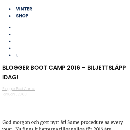
VINTER
SHOP
0
BLOGGER BOOT CAMP 2016 – BILJETTSLÄPP
IDAG!
Blogger Boot Camp
·
januari 1, 2016
·
0
God morgon och gott nytt år! Same procedure as every
year…Nu finns biljetterna tillgängliga för 2016 års