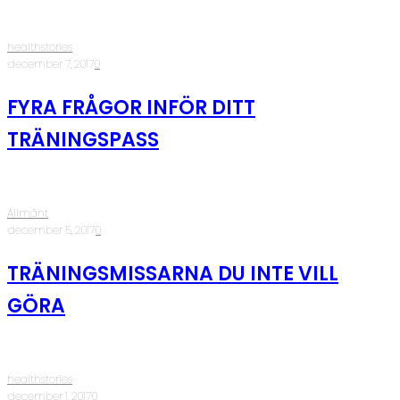
healthstories
·
december 7, 2017
·
0
FYRA FRÅGOR INFÖR DITT
TRÄNINGSPASS
Allmänt
·
december 5, 2017
·
0
TRÄNINGSMISSARNA DU INTE VILL
GÖRA
healthstories
·
december 1, 2017
·
0