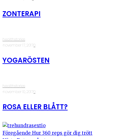
ZONTERAPI
healthstories
·
november 17, 2017
·
0
YOGARÖSTEN
healthstories
·
november 10, 2017
·
0
ROSA ELLER BLÅTT?
Föregående
Hur 360 reps gör dig trött