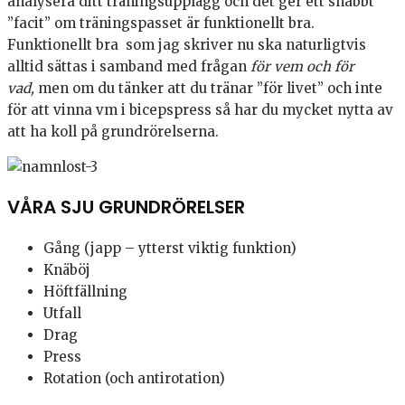
analysera ditt träningsupplägg och det ger ett snabbt
”facit” om träningspasset är funktionellt bra.
Funktionellt bra som jag skriver nu ska naturligtvis
alltid sättas i samband med frågan
för vem och för
vad,
men om du tänker att du tränar ”för livet” och inte
för att vinna vm i bicepspress så har du mycket nytta av
att ha koll på grundrörelserna.
VÅRA SJU GRUNDRÖRELSER
Gång (japp – ytterst viktig funktion)
Knäböj
Höftfällning
Utfall
Drag
Press
Rotation (och antirotation)