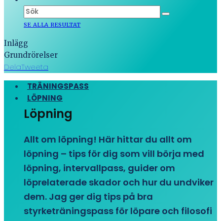
SE ALLA RESULTAT
Inlägg
Grundrörelser
Dela
Tweeta
TRÄNINGSPASS
LÖPNING
Löpning
Allt om löpning! Här hittar du allt om
löpning – tips för dig som vill börja med
löpning, intervallpass, guider om
löprelaterade skador och hur du undviker
dem. Jag ger dig tips på bra
styrketräningspass för löpare och filosofi