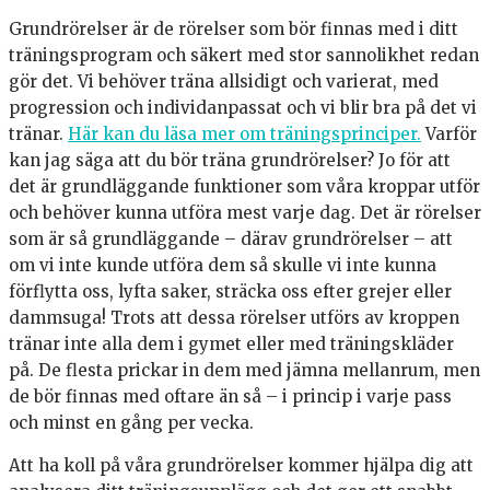
Grundrörelser är de rörelser som bör finnas med i ditt
träningsprogram och säkert med stor sannolikhet redan
gör det. Vi behöver träna allsidigt och varierat, med
progression och individanpassat och vi blir bra på det vi
tränar.
Här kan du läsa mer om träningsprinciper.
Varför
kan jag säga att du bör träna grundrörelser? Jo för att
det är grundläggande funktioner som våra kroppar utför
och behöver kunna utföra mest varje dag. Det är rörelser
som är så grundläggande – därav grundrörelser – att
om vi inte kunde utföra dem så skulle vi inte kunna
förflytta oss, lyfta saker, sträcka oss efter grejer eller
dammsuga! Trots att dessa rörelser utförs av kroppen
tränar inte alla dem i gymet eller med träningskläder
på. De flesta prickar in dem med jämna mellanrum, men
de bör finnas med oftare än så – i princip i varje pass
och minst en gång per vecka.
Att ha koll på våra grundrörelser kommer hjälpa dig att