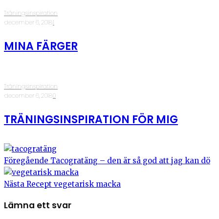
Träningsinspiration
·
december 6, 2018
·
1
MINA FÄRGER
Träningsinspiration
·
december 6, 2018
·
0
TRÄNINGSINSPIRATION FÖR MIG
Föregående
Tacogratäng – den är så god att jag kan dö
Nästa
Recept vegetarisk macka
Lämna ett svar