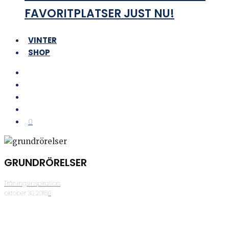
FAVORITPLATSER JUST NU!
VINTER
SHOP
0
GRUNDRÖRELSER
Träningsinspiration
·
oktober 30, 2016
·
0