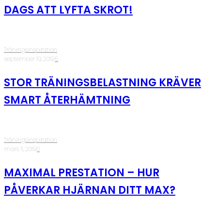
DAGS ATT LYFTA SKROT!
Träningsinspiration
·
september 19, 2019
·
5
STOR TRÄNINGSBELASTNING KRÄVER
SMART ÅTERHÄMTNING
Träningsinspiration
·
mars 11, 2019
·
0
MAXIMAL PRESTATION – HUR
PÅVERKAR HJÄRNAN DITT MAX?