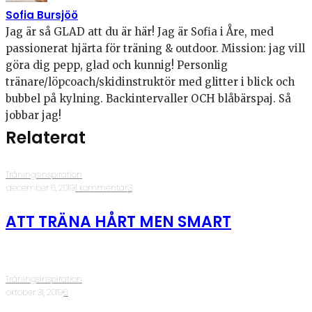
Sofia Bursjöö
Jag är så GLAD att du är här! Jag är Sofia i Åre, med
passionerat hjärta för träning & outdoor. Mission: jag vill
göra dig pepp, glad och kunnig! Personlig
tränare/löpcoach/skidinstruktör med glitter i blick och
bubbel på kylning. Backintervaller OCH blåbärspaj. Så
jobbar jag!
Relaterat
Träningsinspiration
·
december 6, 2019
·
1 kommentar
·
3
ATT TRÄNA HÅRT MEN SMART
Träningsinspiration
·
oktober 31, 2019
·
6