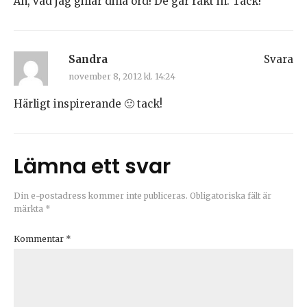
Åh, vad jag gillar dina ord! De går rakt in. Tack!
Sandra
Svara
november 8, 2012 kl. 14:24
Härligt inspirerande 🙂 tack!
Lämna ett svar
Din e-postadress kommer inte publiceras.
Obligatoriska fält är
märkta
*
Kommentar
*