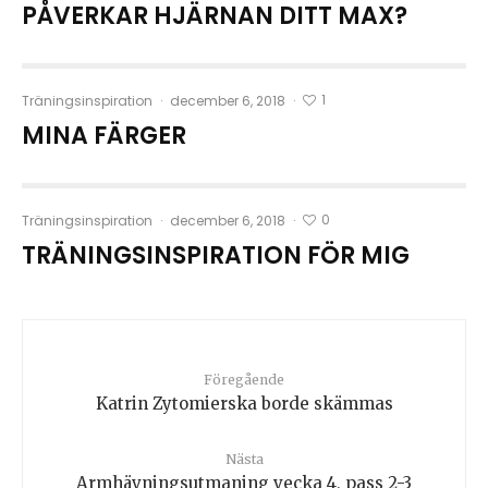
PÅVERKAR HJÄRNAN DITT MAX?
1
Träningsinspiration
·
december 6, 2018
·
MINA FÄRGER
0
Träningsinspiration
·
december 6, 2018
·
TRÄNINGSINSPIRATION FÖR MIG
Föregående
Katrin Zytomierska borde skämmas
Nästa
Armhävningsutmaning vecka 4, pass 2-3