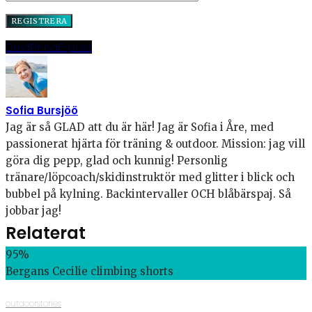
Dela
Pinna
E-post
Sofia Bursjöö
Jag är så GLAD att du är här! Jag är Sofia i Åre, med
passionerat hjärta för träning & outdoor. Mission: jag vill
göra dig pepp, glad och kunnig! Personlig
tränare/löpcoach/skidinstruktör med glitter i blick och
bubbel på kylning. Backintervaller OCH blåbärspaj. Så
jobbar jag!
Relaterat
95
%
Bergans Cecilie climbing shorts
outdoorstories