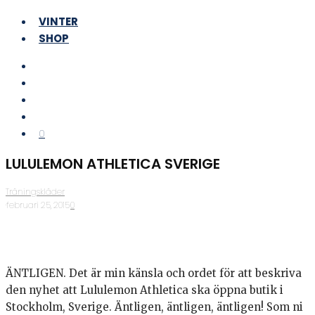
VINTER
SHOP
0
LULULEMON ATHLETICA SVERIGE
Träningskläder
·
februari 25, 2015
·
0
ÄNTLIGEN. Det är min känsla och ordet för att beskriva
den nyhet att Lululemon Athletica ska öppna butik i
Stockholm, Sverige. Äntligen, äntligen, äntligen! Som ni