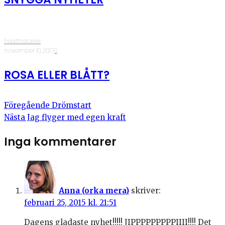
healthstories
·
november 10, 2017
·
0
ROSA ELLER BLÅTT?
Föregående
Drömstart
Nästa
Jag flyger med egen kraft
Inga kommentarer
Anna (orka mera)
skriver:
februari 25, 2015 kl. 21:51
Dagens gladaste nyhet!!!!! JIPPPPPPPPPIIII!!!! Det