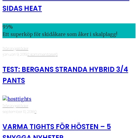
SIDAS HEAT
95
%
Ett superköp för skidåkare som åker i skalplagg!
Träningskläder
·
januari 9, 2019
·
2 kommentarer
·
6
TEST: BERGANS STRANDA HYBRID 3/4
PANTS
Träningskläder
·
september 10, 2018
·
0
VARMA TIGHTS FÖR HÖSTEN – 5
SNYGGA NYHETER