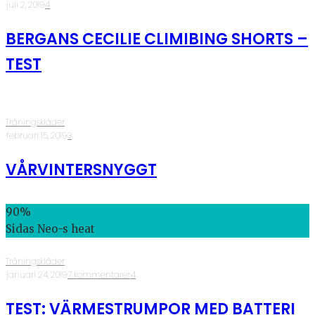
·
juli 2, 2019
·
4
BERGANS CECILIE CLIMIBING SHORTS –
TEST
Träningskläder
·
februari 15, 2019
·
3
VÅRVINTERSNYGGT
90
%
Sidas Neo-s heat
Träningskläder
·
januari 24, 2019
·
7 kommentarer
·
4
TEST: VÄRMESTRUMPOR MED BATTERI