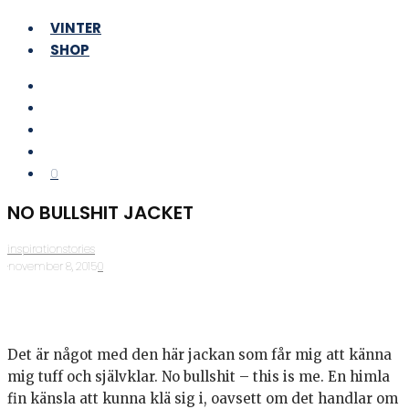
VINTER
SHOP
0
NO BULLSHIT JACKET
inspirationstories
·
november 8, 2015
·
0
Det är något med den här jackan som får mig att känna
mig tuff och självklar. No bullshit – this is me. En himla
fin känsla att kunna klä sig i, oavsett om det handlar om