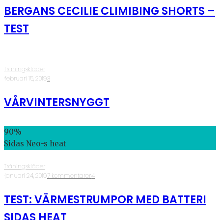
BERGANS CECILIE CLIMIBING SHORTS –
TEST
Träningskläder
·
februari 15, 2019
·
3
VÅRVINTERSNYGGT
90
%
Sidas Neo-s heat
Träningskläder
·
januari 24, 2019
·
7 kommentarer
·
4
TEST: VÄRMESTRUMPOR MED BATTERI
SIDAS HEAT