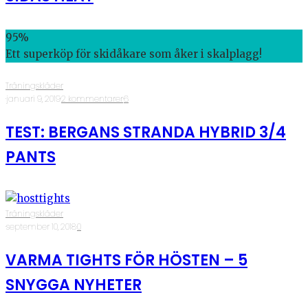
95
%
Ett superköp för skidåkare som åker i skalplagg!
Träningskläder
·
januari 9, 2019
·
2 kommentarer
·
6
TEST: BERGANS STRANDA HYBRID 3/4
PANTS
Träningskläder
·
september 10, 2018
·
0
VARMA TIGHTS FÖR HÖSTEN – 5
SNYGGA NYHETER