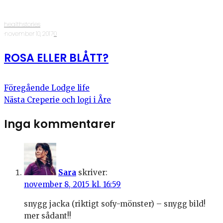
healthstories
·
november 10, 2017
·
0
ROSA ELLER BLÅTT?
Föregående
Lodge life
Nästa
Creperie och logi i Åre
Inga kommentarer
Sara
skriver:
november 8, 2015 kl. 16:59
snygg jacka (riktigt sofy-mönster) – snygg bild!
mer sådant!!