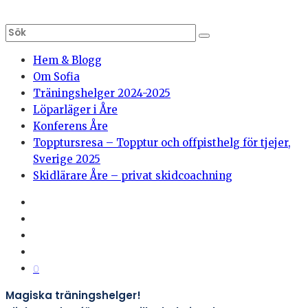
Hem & Blogg
Om Sofia
Träningshelger 2024-2025
Löparläger i Åre
Konferens Åre
Topptursresa – Topptur och offpisthelg för tjejer,
Sverige 2025
Skidlärare Åre – privat skidcoachning
0
Magiska träningshelger!