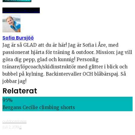
Dela
Pinna
E-post
Sofia Bursjöö
Jag är så GLAD att du är här! Jag är Sofia i Åre, med
passionerat hjärta för träning & outdoor. Mission: jag vill
göra dig pepp, glad och kunnig! Personlig
tränare/löpcoach/skidinstruktör med glitter i blick och
bubbel på kylning. Backintervaller OCH blåbärspaj. Så
jobbar jag!
Relaterat
95
%
Bergans Cecilie climbing shorts
outdoorstories
·
juli 2, 2019
·
4