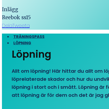
Inlägg
Reebok ss15
Dela
Tweeta
TRÄNINGSPASS
LÖPNING
Löpning
Allt om löpning! Här hittar du allt om l
löprelaterade skador och hur du undvike
löpning i stort och i smått. Löpning är
att löpning är för dem och det är jag gl