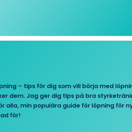
öpning – tips för dig som vill börja med löpn
r dem. Jag ger dig tips på bra styrketränin
 för alla, min populära guide för löpning för
ad för!