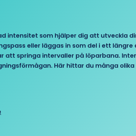
d intensitet som hjälper dig att utveckla di
ngspass eller läggas in som del i ett läng
ar att springa intervaller på löparbana. Int
tagningsförmågan. Här hittar du många olika 
!