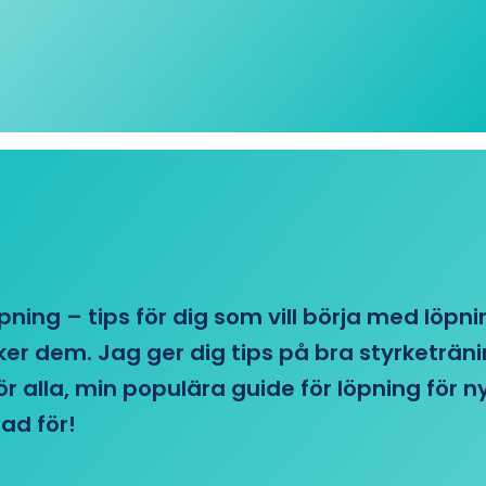
öpning – tips för dig som vill börja med löpn
r dem. Jag ger dig tips på bra styrketränin
 för alla, min populära guide för löpning för
ad för!