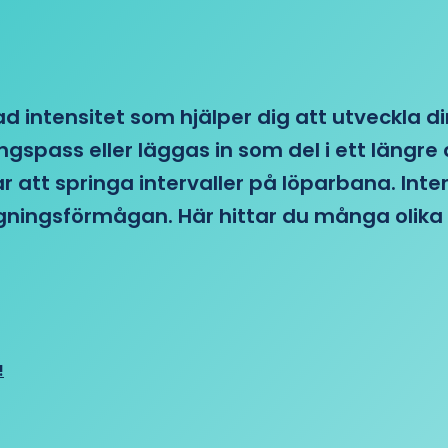
d intensitet som hjälper dig att utveckla di
ngspass eller läggas in som del i ett läng
ar att springa intervaller på löparbana. Int
tagningsförmågan. Här hittar du många olika 
!