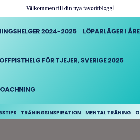
Välkommen till din nya favoritblogg!
INGSHELGER 2024-2025
LÖPARLÄGER I ÅRE
FFPISTHELG FÖR TJEJER, SVERIGE 2025
DCOACHNING
GSTIPS
TRÄNINGSINSPIRATION
MENTAL TRÄNING
O