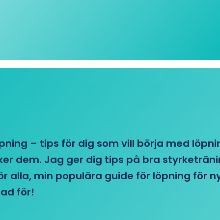
öpning – tips för dig som vill börja med löpn
r dem. Jag ger dig tips på bra styrketränin
 för alla, min populära guide för löpning för
ad för!