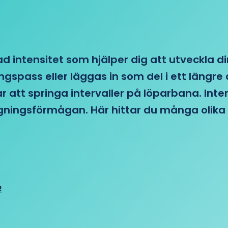
d intensitet som hjälper dig att utveckla di
ngspass eller läggas in som del i ett läng
ar att springa intervaller på löparbana. Int
tagningsförmågan. Här hittar du många olika 
!