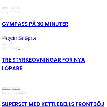
Träningspass
·
maj 12, 2020
·
8
GYMPASS PÅ 30 MINUTER
Löpning
·
april 2, 2020
·
5
TRE STYRKEÖVNINGAR FÖR NYA
LÖPARE
Träningspass
·
februari 26, 2020
·
5
SUPERSET MED KETTLEBELLS FRONTBÖJ