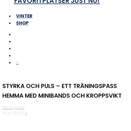
FAVORITPLATSER JUST NU!
VINTER
SHOP
0
STYRKA OCH PULS – ETT TRÄNINGSPASS
HEMMA MED MINIBANDS OCH KROPPSVIKT
Träningspass
·
mars 23, 2020
·
3