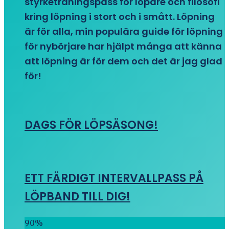
styrketräningspass för löpare och filosofi
kring löpning i stort och i smått. Löpning
är för alla, min populära guide för löpning
för nybörjare har hjälpt många att känna
att löpning är för dem och det är jag glad
för!
DAGS FÖR LÖPSÄSONG!
ETT FÄRDIGT INTERVALLPASS PÅ
LÖPBAND TILL DIG!
90
%