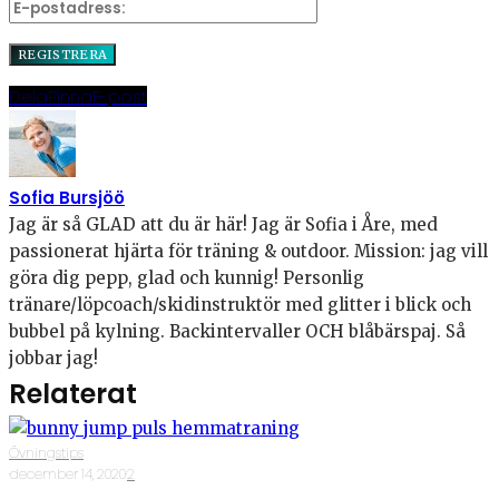
Dela
Pinna
E-post
Sofia Bursjöö
Jag är så GLAD att du är här! Jag är Sofia i Åre, med
passionerat hjärta för träning & outdoor. Mission: jag vill
göra dig pepp, glad och kunnig! Personlig
tränare/löpcoach/skidinstruktör med glitter i blick och
bubbel på kylning. Backintervaller OCH blåbärspaj. Så
jobbar jag!
Relaterat
Övningstips
·
december 14, 2020
·
2