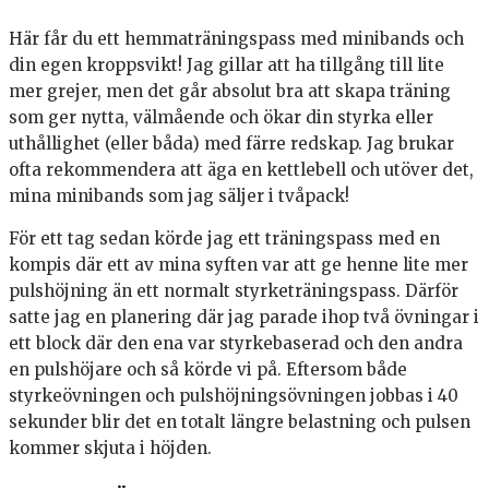
Här får du ett hemmaträningspass med minibands och
din egen kroppsvikt! Jag gillar att ha tillgång till lite
mer grejer, men det går absolut bra att skapa träning
som ger nytta, välmående och ökar din styrka eller
uthållighet (eller båda) med färre redskap. Jag brukar
ofta rekommendera att äga en kettlebell och utöver det,
mina minibands som jag säljer i tvåpack!
För ett tag sedan körde jag ett träningspass med en
kompis där ett av mina syften var att ge henne lite mer
pulshöjning än ett normalt styrketräningspass. Därför
satte jag en planering där jag parade ihop två övningar i
ett block där den ena var styrkebaserad och den andra
en pulshöjare och så körde vi på. Eftersom både
styrkeövningen och pulshöjningsövningen jobbas i 40
sekunder blir det en totalt längre belastning och pulsen
kommer skjuta i höjden.