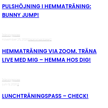
PULSHÖJNING I HEMMATRÄNING:
BUNNY JUMP!
Träningspass
·
november 25, 2020
·
3 kommentarer
·
2
HEMMATRÄNING VIA ZOOM. TRÄNA
LIVE MED MIG – HEMMA HOS DIG!
Träningspass
·
juni 9, 2020
·
3
LUNCHTRÄNINGSPASS – CHECK!