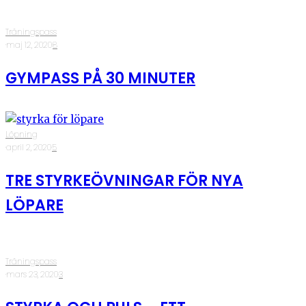
Träningspass
·
maj 12, 2020
·
8
GYMPASS PÅ 30 MINUTER
Löpning
·
april 2, 2020
·
5
TRE STYRKEÖVNINGAR FÖR NYA
LÖPARE
Träningspass
·
mars 23, 2020
·
3