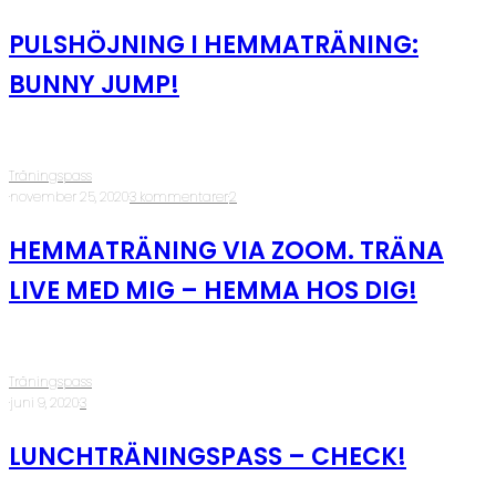
PULSHÖJNING I HEMMATRÄNING:
BUNNY JUMP!
Träningspass
·
november 25, 2020
·
3 kommentarer
·
2
HEMMATRÄNING VIA ZOOM. TRÄNA
LIVE MED MIG – HEMMA HOS DIG!
Träningspass
·
juni 9, 2020
·
3
LUNCHTRÄNINGSPASS – CHECK!