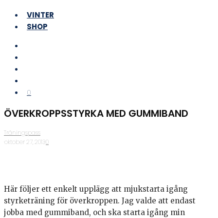
VINTER
SHOP
0
ÖVERKROPPSSTYRKA MED GUMMIBAND
Träningspass
·
oktober 27, 2013
·
0
Här följer ett enkelt upplägg att mjukstarta igång
styrketräning för överkroppen. Jag valde att endast
jobba med gummiband, och ska starta igång min