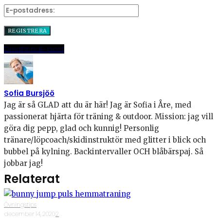
Dela
Pinna
E-post
Sofia Bursjöö
Jag är så GLAD att du är här! Jag är Sofia i Åre, med
passionerat hjärta för träning & outdoor. Mission: jag vill
göra dig pepp, glad och kunnig! Personlig
tränare/löpcoach/skidinstruktör med glitter i blick och
bubbel på kylning. Backintervaller OCH blåbärspaj. Så
jobbar jag!
Relaterat
Övningstips
·
december 14, 2020
·
2