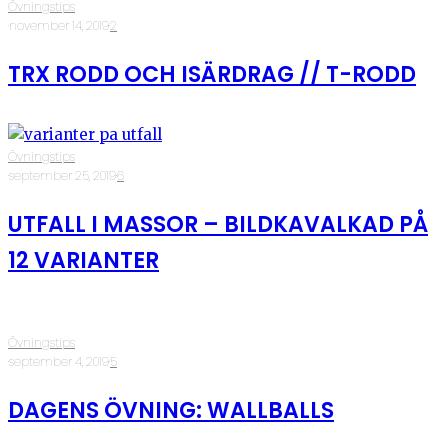
Övningstips
·
november 14, 2019
·
2
TRX RODD OCH ISÄRDRAG // T-RODD
Övningstips
·
september 25, 2019
·
6
UTFALL I MASSOR – BILDKAVALKAD PÅ
12 VARIANTER
Övningstips
·
september 4, 2019
·
5
DAGENS ÖVNING: WALLBALLS