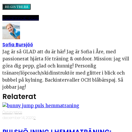
Dela
Pinna
E-post
Sofia Bursjöö
Jag är så GLAD att du är här! Jag är Sofia i Åre, med
passionerat hjärta för träning & outdoor. Mission: jag vill
göra dig pepp, glad och kunnig! Personlig
tränare/löpcoach/skidinstruktör med glitter i blick och
bubbel på kylning. Backintervaller OCH blåbärspaj. Så
jobbar jag!
Relaterat
Övningstips
·
december 14, 2020
·
2