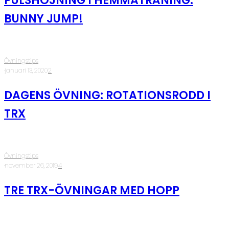
PULSHÖJNING I HEMMATRÄNING:
BUNNY JUMP!
Övningstips
·
januari 13, 2020
·
2
DAGENS ÖVNING: ROTATIONSRODD I
TRX
Övningstips
·
november 26, 2019
·
4
TRE TRX-ÖVNINGAR MED HOPP