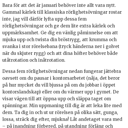
Bara för att det är januari behöver inte allt vara nytt.
Gammal kärlek till klassiska rörlighetsövningar rostar
inte, jag vill därför lyfta upp dessa fem
rörlighetsövningar och ge dem lite extra kärlek och
uppmärksamhet. Ge dig en vänlig påminnelse om att
mjuka upp och twista din bröstrygg, att krumma och
svanka i stor rörelsebana (tryck händerna ner i golvet
när du skjuter rygg) och att dina höfter behöver både
utåtrotation och inåtrotation.
Dessa fem rörlighetsövningar nedan fungerar jättebra
oavsett om du pausar i kontorsarbetet (nåja, det beror
på hur mycket du vill bjussa på om du jobbar i öppet
kontorslandskap) eller om du värmer upp i gymet. De
visar vägen till att öppna upp och släppa taget om
spänningar. Min uppmaning till dig är att leka lite med
dem. Ta dig in och ut ur rörelsen på olika sätt, gunga,
lossa, sträck dig efter, mjukna! Låt andetaget vara med
– på inandning förbered, på utandning förläng och