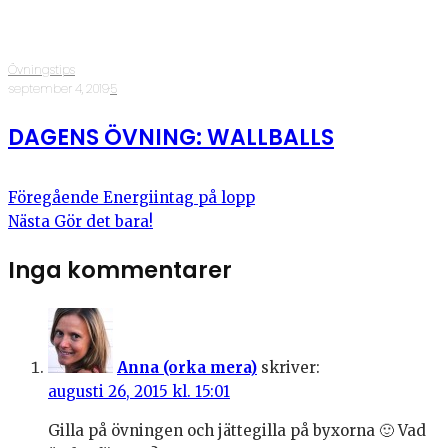
Övningstips
·
september 4, 2019
·
5
DAGENS ÖVNING: WALLBALLS
Föregående
Energiintag på lopp
Nästa
Gör det bara!
Inga kommentarer
Anna (orka mera)
skriver:
augusti 26, 2015 kl. 15:01
Gilla på övningen och jättegilla på byxorna 🙂 Vad