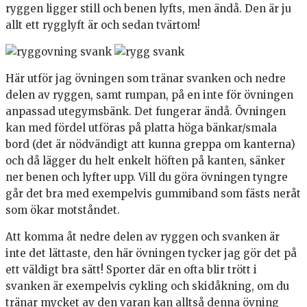
ryggen ligger still och benen lyfts, men ändå. Den är ju
allt ett rygglyft är och sedan tvärtom!
Här utför jag övningen som tränar svanken och nedre
delen av ryggen, samt rumpan, på en inte för övningen
anpassad utegymsbänk. Det fungerar ändå. Övningen
kan med fördel utföras på platta höga bänkar/smala
bord (det är nödvändigt att kunna greppa om kanterna)
och då lägger du helt enkelt höften på kanten, sänker
ner benen och lyfter upp. Vill du göra övningen tyngre
går det bra med exempelvis gummiband som fästs neråt
som ökar motståndet.
Att komma åt nedre delen av ryggen och svanken är
inte det lättaste, den här övningen tycker jag gör det på
ett väldigt bra sätt! Sporter där en ofta blir trött i
svanken är exempelvis cykling och skidåkning, om du
tränar mycket av den varan kan alltså denna övning