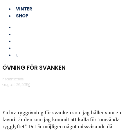
VINTER
SHOP
0
ÖVNING FÖR SVANKEN
healthstories
·
augusti 26, 2015
·
0
En bra ryggövning för svanken som jag håller som en
favorit är den som jag kommit att kalla för ”omvända
rygglyftet”. Det är möjligen något missvisande då