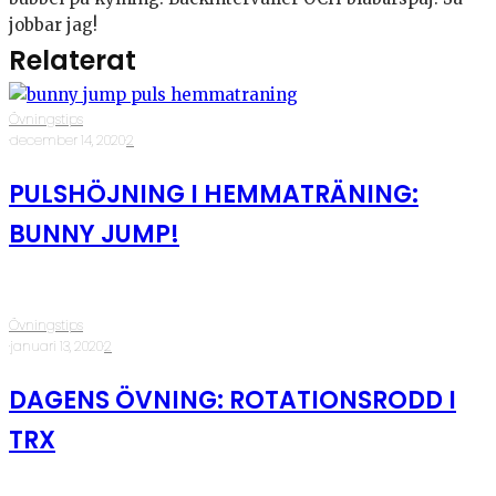
jobbar jag!
Relaterat
Övningstips
·
december 14, 2020
·
2
PULSHÖJNING I HEMMATRÄNING:
BUNNY JUMP!
Övningstips
·
januari 13, 2020
·
2
DAGENS ÖVNING: ROTATIONSRODD I
TRX