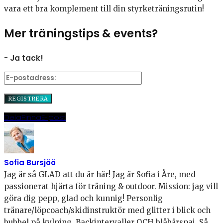
vara ett bra komplement till din styrketräningsrutin!
Mer träningstips & events?
- Ja tack!
Dela
Pinna
E-post
Sofia Bursjöö
Jag är så GLAD att du är här! Jag är Sofia i Åre, med
passionerat hjärta för träning & outdoor. Mission: jag vill
göra dig pepp, glad och kunnig! Personlig
tränare/löpcoach/skidinstruktör med glitter i blick och
bubbel på kylning. Backintervaller OCH blåbärspaj. Så