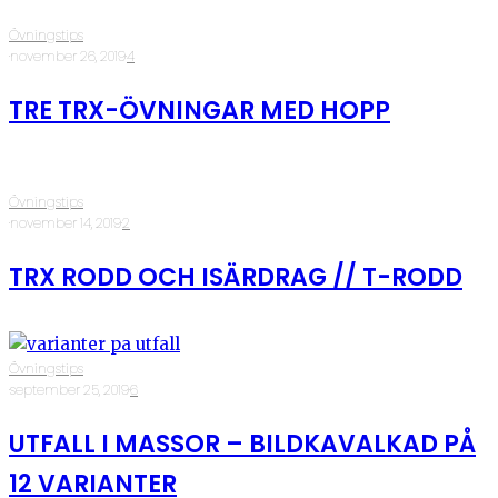
Övningstips
·
november 26, 2019
·
4
TRE TRX-ÖVNINGAR MED HOPP
Övningstips
·
november 14, 2019
·
2
TRX RODD OCH ISÄRDRAG // T-RODD
Övningstips
·
september 25, 2019
·
6
UTFALL I MASSOR – BILDKAVALKAD PÅ
12 VARIANTER