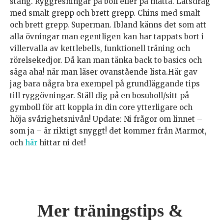
stång. Ryggresningar på boll eller på matta. Latsdrag
med smalt grepp och brett grepp. Chins med smalt
och brett grepp. Superman. Ibland känns det som att
alla övningar man egentligen kan har tappats bort i
villervalla av kettlebells, funktionell träning och
rörelsekedjor. Då kan man tänka back to basics och
säga aha! när man läser ovanstående lista.Här gav
jag bara några bra exempel på grundläggande tips
till ryggövningar. Ställ dig på en bosuboll/sitt på
gymboll för att koppla in din core ytterligare och
höja svårighetsnivån! Update: Ni frågor om linnet –
som ja – är riktigt snyggt! det kommer från Marmot,
och
här
hittar ni det!
Mer träningstips &