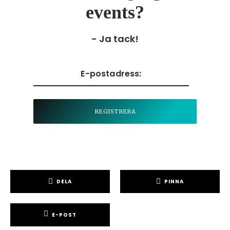
events?
- Ja tack!
DELA
PINNA
E-POST