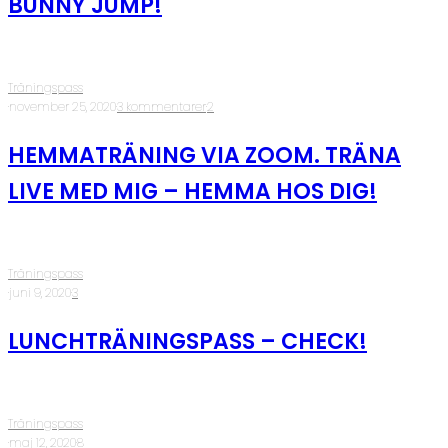
BUNNY JUMP!
Träningspass
·
november 25, 2020
·
3 kommentarer
·
2
HEMMATRÄNING VIA ZOOM. TRÄNA
LIVE MED MIG – HEMMA HOS DIG!
Träningspass
·
juni 9, 2020
·
3
LUNCHTRÄNINGSPASS – CHECK!
Träningspass
·
maj 12, 2020
·
8