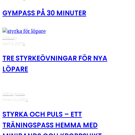
GYMPASS PÅ 30 MINUTER
Löpning
·
april 2, 2020
·
5
TRE STYRKEÖVNINGAR FÖR NYA
LÖPARE
Träningspass
·
mars 23, 2020
·
3
STYRKA OCH PULS – ETT
TRÄNINGSPASS HEMMA MED