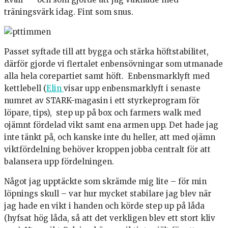
träningsvärk idag. Fint som snus.
Passet syftade till att bygga och stärka höftstabilitet,
därför gjorde vi flertalet enbensövningar som utmanade
alla hela corepartiet samt höft. Enbensmarklyft med
kettlebell (
Elin
visar upp enbensmarklyft i senaste
numret av STARK-magasin i ett styrkeprogram för
löpare, tips), step up på box och farmers walk med
ojämnt fördelad vikt samt ena armen upp. Det hade jag
inte tänkt på, och kanske inte du heller, att med ojämn
viktfördelning behöver kroppen jobba centralt för att
balansera upp fördelningen.
Något jag upptäckte som skrämde mig lite – för min
löpnings skull – var hur mycket stabilare jag blev när
jag hade en vikt i handen och körde step up på låda
(hyfsat hög låda, så att det verkligen blev ett stort kliv