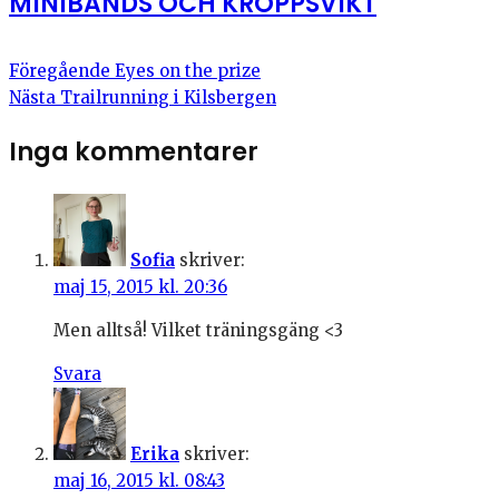
MINIBANDS OCH KROPPSVIKT
Föregående
Eyes on the prize
Nästa
Trailrunning i Kilsbergen
Inga kommentarer
Sofia
skriver:
maj 15, 2015 kl. 20:36
Men alltså! Vilket träningsgäng <3
Svara
Erika
skriver:
maj 16, 2015 kl. 08:43