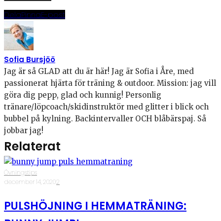
Dela
Pinna
E-post
Sofia Bursjöö
Jag är så GLAD att du är här! Jag är Sofia i Åre, med
passionerat hjärta för träning & outdoor. Mission: jag vill
göra dig pepp, glad och kunnig! Personlig
tränare/löpcoach/skidinstruktör med glitter i blick och
bubbel på kylning. Backintervaller OCH blåbärspaj. Så
jobbar jag!
Relaterat
Övningstips
·
december 14, 2020
·
2
PULSHÖJNING I HEMMATRÄNING: