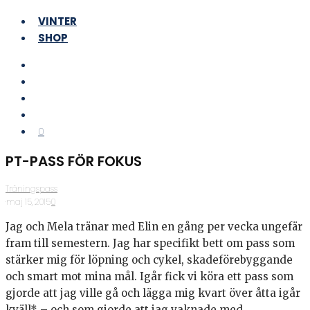
VINTER
SHOP
0
PT-PASS FÖR FOKUS
Träningspass
·
maj 15, 2015
·
0
Jag och Mela tränar med Elin en gång per vecka ungefär
fram till semestern. Jag har specifikt bett om pass som
stärker mig för löpning och cykel, skadeförebyggande
och smart mot mina mål. Igår fick vi köra ett pass som
gjorde att jag ville gå och lägga mig kvart över åtta igår
kväll* – och som gjorde att jag vaknade med